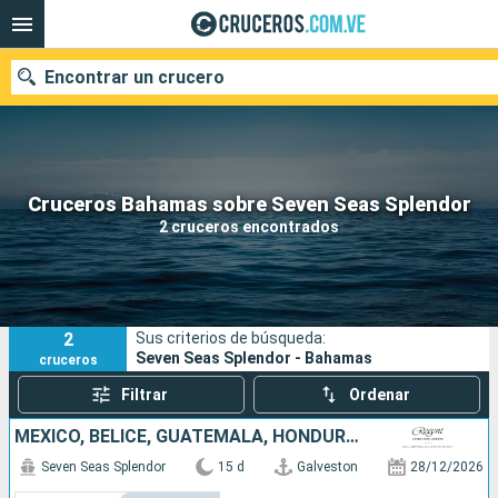
Encontrar un crucero
Nuestros destinos
Cruceros Bahamas sobre Seven Seas Splendor
2 cruceros encontrados
Fecha de salida
Puertos
Compañías
2
Sus criterios de búsqueda:
Buscar
Seven Seas Splendor - Bahamas
cruceros
Filtrar
Ordenar
MÉXICO, BELICE, GUATEMALA, HONDURAS, JAMAICA, ARUBA, ESTADOS UNIDOS
Seven Seas Splendor
15 d
Galveston
28/12/2026