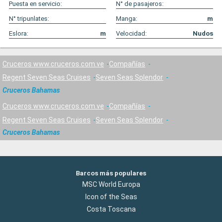
Puesta en servicio:
N° de pasajeros:
N° tripunlates:
Manga:
m
Eslora:
m
Velocidad:
Nudos
Cruceros www.cruceros.com.ve
Compañías
Regent Seven Seas Cruises
Seven Seas Splendor
Cruceros Bahamas
Cruceros www.cruceros.com.ve
Compañías
Regent Seven Seas Cruises
Seven Seas Splendor
Cruceros Bahamas
Barcos más populares
MSC World Europa
Icon of the Seas
Costa Toscana