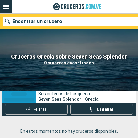
Encontrar un crucero
Nuestros destinos
Cruceros Grecia sobre Seven Seas Splendor
0 cruceros encontrados
Fecha de salida
Puertos
Compañías
Sus criterios de búsqueda:
Buscar
Seven Seas Splendor - Grecia
Filtrar
Ordenar
En estos momentos no hay cruceros disponibles.