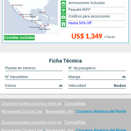
Animaciones Incluidas
Paquete WiFi*
Créditos para excursiones
Hasta 50% Off
US$ 1,349
+Tasas
Comidas incluidas
Ficha Técnica
Puesta en servicio:
N° de pasajeros:
N° tripunlates:
Manga:
m
Eslora:
m
Velocidad:
Nudos
Cruceros www.cruceros.com.ve
Compañías
Norwegian Cruise Line
Norwegian Joy
Cruceros América del Norte
Cruceros www.cruceros.com.ve
Compañías
Norwegian Cruise Line
Norwegian Joy
Cruceros América del Norte