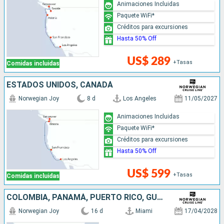
Animaciones Incluidas
Paquete WiFi*
Créditos para excursiones
Hasta 50% Off
US$ 289
+Tasas
Comidas incluidas
ESTADOS UNIDOS, CANADÁ
Norwegian Joy
8 d
Los Angeles
11/05/2027
Animaciones Incluidas
Paquete WiFi*
Créditos para excursiones
Hasta 50% Off
US$ 599
+Tasas
Comidas incluidas
COLOMBIA, PANAMÁ, PUERTO RICO, GUATEMALA, MÉXICO, ESTADOS UNIDOS
Norwegian Joy
16 d
Miami
17/04/2028