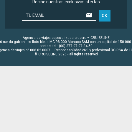
Recibe nuestras exclusivas ofertas
TU EMAIL
OK
Agencia de viajes especializada crucero – CRUISELINE
6 rue du gabian Les flots bleus MC 98 000 Monaco SAM con un capital de 150 000
contact tel : (00) 377 97 97 84 50
gencia de viajes n° 006 02 0007 – Responsabilidad civil y profesional RC RSA de
© CRUISELINE 2026 - all rights reserved