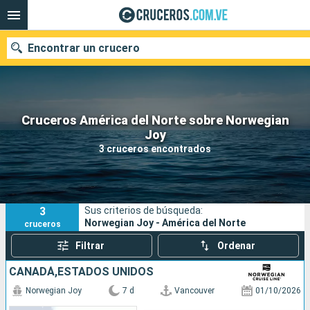
Encontrar un crucero
Cruceros América del Norte sobre Norwegian
Nuestros destinos
Joy
3 cruceros encontrados
Fecha de salida
Puertos
Compañías
3
Sus criterios de búsqueda:
Buscar
Norwegian Joy - América del Norte
cruceros
Filtrar
Ordenar
CANADÁ,ESTADOS UNIDOS
Norwegian Joy
7 d
Vancouver
01/10/2026