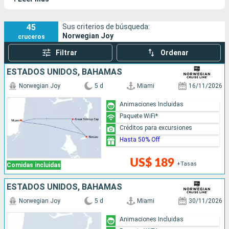
servicio en 2.017 y fue renovado en 2.019.
45
Sus criterios de búsqueda:
Norwegian Joy
cruceros
Filtrar
Ordenar
ESTADOS UNIDOS, BAHAMAS
Norwegian Joy
5 d
Miami
16/11/2026
Animaciones Incluidas
Paquete WiFi*
Créditos para excursiones
Hasta 50% Off
US$ 189
+Tasas
Comidas incluidas
ESTADOS UNIDOS, BAHAMAS
Norwegian Joy
5 d
Miami
30/11/2026
Animaciones Incluidas