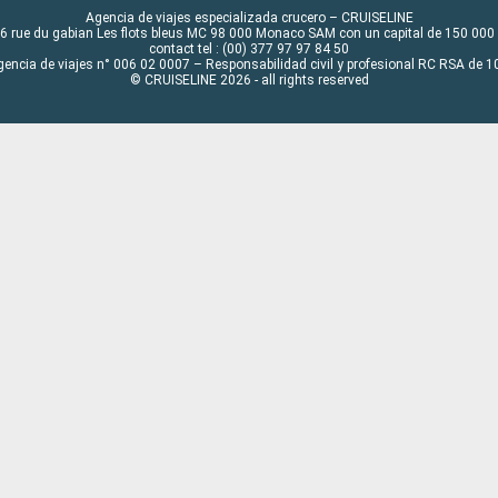
Agencia de viajes especializada crucero – CRUISELINE
6 rue du gabian Les flots bleus MC 98 000 Monaco SAM con un capital de 150 000
contact tel : (00) 377 97 97 84 50
gencia de viajes n° 006 02 0007 – Responsabilidad civil y profesional RC RSA de
© CRUISELINE 2026 - all rights reserved