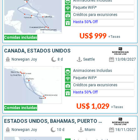
Animaciones Incluidas
Paquete WiFi*
Créditos para excursiones
Hasta 50% Off
US$ 999
+Tasas
Comidas incluidas
CANADÁ, ESTADOS UNIDOS
Norwegian Joy
8 d
Seattle
13/08/2027
Animaciones Incluidas
Paquete WiFi*
Créditos para excursiones
Hasta 50% Off
US$ 1,029
+Tasas
Comidas incluidas
ESTADOS UNIDOS, BAHAMAS, PUERTO RICO, REPÚBLICA DOMINICANA, ARUBA, JAMAICA
Norwegian Joy
10 d
Miami
18/11/2027