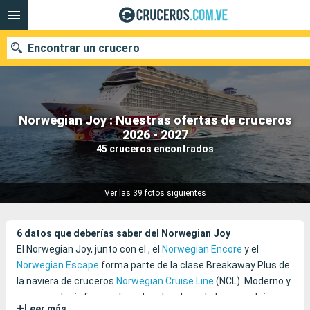
Encontrar un crucero
Norwegian Joy : Nuestras ofertas de cruceros
Nuestros destinos
2026 - 2027
45 cruceros encontrados
Fecha de salida
Puertos
Compañías
Ver las 39 fotos siguientes
Buscar
6 datos que deberías saber del Norwegian Joy
El Norwegian Joy, junto con el , el
Norwegian Encore
y el
Norwegian Escape
forma parte de la clase Breakaway Plus de
la naviera de cruceros
Norwegian Cruise Line
(NCL). Moderno y
con una atmósfera realmente relajada, este barco entró en
+
Leer más