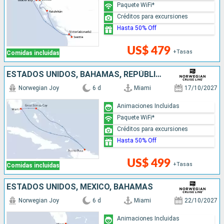
Paquete WiFi*
Créditos para excursiones
Hasta 50% Off
US$ 479
+Tasas
Comidas incluidas
ESTADOS UNIDOS, BAHAMAS, REPÚBLICA DOMINICANA
Norwegian Joy
6 d
Miami
17/10/2027
Animaciones Incluidas
Paquete WiFi*
Créditos para excursiones
Hasta 50% Off
US$ 499
+Tasas
Comidas incluidas
ESTADOS UNIDOS, MÉXICO, BAHAMAS
Norwegian Joy
6 d
Miami
22/10/2027
Animaciones Incluidas