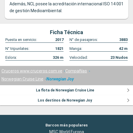
Además, NCL posee la acreditación internacional ISO 14 001
de gestión Medioambiental.
Ficha Técnica
Puesta en servicio:
2017
N° de pasajeros:
3883
N° tripunlates:
1821
Manga:
42
m
Eslora:
326
m
Velocidad:
23
Nudos
Cruceros www.cruceros.com.ve
Compañías
Norwegian Cruise Line
Norwegian Joy
La flota de Norwegian Cruise Line
Los destinos de Norwegian Joy
Barcos más populares
MSC World Europa