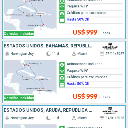
Paquete WiFi*
Créditos para excursiones
Hasta 50% Off
US$ 999
+Tasas
Comidas incluidas
ESTADOS UNIDOS, BAHAMAS, REPÚBLICA DOMINICANA, ARUBA, JAMAICA, ISLAS CAIMÁN
Norwegian Joy
11 d
Miami
27/11/2027
Animaciones Incluidas
Paquete WiFi*
Créditos para excursiones
Hasta 50% Off
US$ 999
+Tasas
Comidas incluidas
ESTADOS UNIDOS, ARUBA, REPÚBLICA DOMINICANA, JAMAICA, ISLAS CAIMÁN
Norwegian Joy
11 d
Miami
04/01/2028