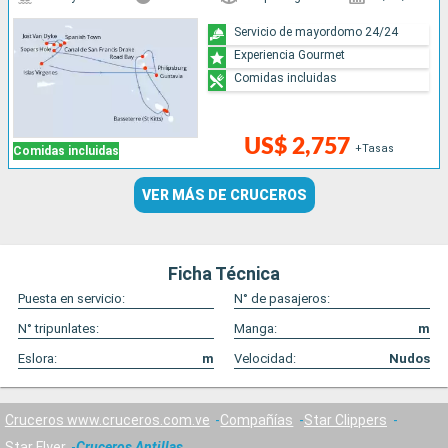
Servicio de mayordomo 24/24
Experiencia Gourmet
Comidas incluidas
US$ 2,757
+Tasas
Comidas incluidas
VER MÁS DE CRUCEROS
Ficha Técnica
Puesta en servicio:
N° de pasajeros:
N° tripunlates:
Manga:
m
Eslora:
m
Velocidad:
Nudos
Cruceros www.cruceros.com.ve
Compañías
Star Clippers
Star Flyer
Cruceros Antillas