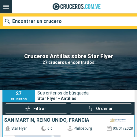
Encontrar un crucero
Nuestros destinos
Cruceros Antillas sobre Star Flyer
27 cruceros encontrados
Fecha de salida
Puertos
Compañías
27
Sus criterios de búsqueda:
Buscar
Star Flyer - Antillas
cruceros
Filtrar
Ordenar
SAN MARTÍN, REINO UNIDO, FRANCIA
Star Flyer
6 d
Philipsburg
03/01/2028