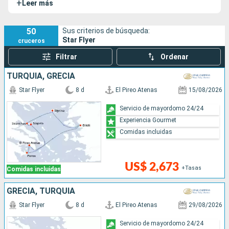
+
Leer más
50
Sus criterios de búsqueda:
Star Flyer
cruceros
Filtrar
Ordenar
TURQUÍA, GRECIA
Star Flyer
8 d
El Pireo Atenas
15/08/2026
Servicio de mayordomo 24/24
Experiencia Gourmet
Comidas incluidas
US$ 2,673
+Tasas
Comidas incluidas
GRECIA, TURQUÍA
Star Flyer
8 d
El Pireo Atenas
29/08/2026
Servicio de mayordomo 24/24