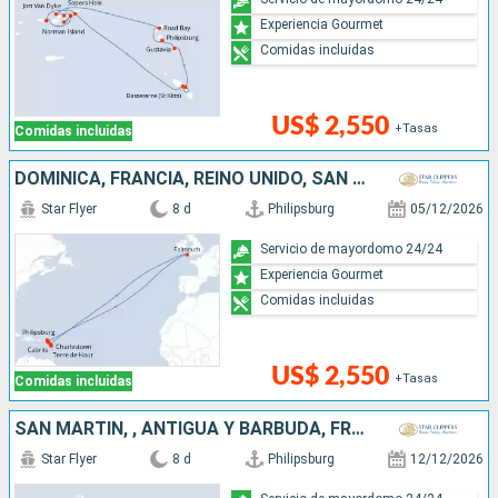
Experiencia Gourmet
Comidas incluidas
US$ 2,550
+Tasas
Comidas incluidas
DOMINICA, FRANCIA, REINO UNIDO, SAN MARTÍN
Star Flyer
8 d
Philipsburg
05/12/2026
Servicio de mayordomo 24/24
Experiencia Gourmet
Comidas incluidas
US$ 2,550
+Tasas
Comidas incluidas
SAN MARTÍN, , ANTIGUA Y BARBUDA, FRANCIA
Star Flyer
8 d
Philipsburg
12/12/2026