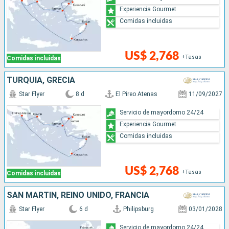
Experiencia Gourmet
Comidas incluidas
US$ 2,768
+Tasas
Comidas incluidas
TURQUÍA, GRECIA
Star Flyer
8 d
El Pireo Atenas
11/09/2027
Servicio de mayordomo 24/24
Experiencia Gourmet
Comidas incluidas
US$ 2,768
+Tasas
Comidas incluidas
SAN MARTÍN, REINO UNIDO, FRANCIA
Star Flyer
6 d
Philipsburg
03/01/2028
Servicio de mayordomo 24/24