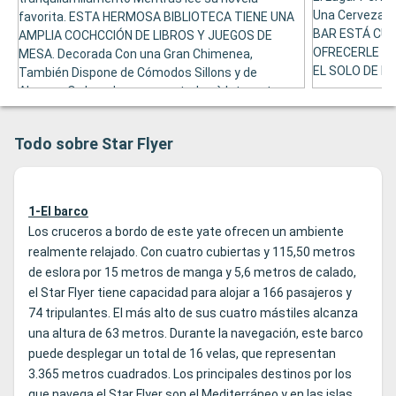
Una Cerveza o
favorita. ESTA HERMOSA BIBLIOTECA TIENE UNA
BAR ESTÁ CUB
AMPLIA COCHCCIÓN DE LIBROS Y JUEGOS DE
OFRECERLE M
MESA. Decorada Con una Gran Chimenea,
EL SOLO DE DI
También Dispone de Cómodos Sillons y de
Algunos Ordenadores conectados à Internet para
que Pueda Consultar Sucreo Electónico o Navegar
por Sus Páginas favoritas.
Todo sobre Star Flyer
1-El barco
Los cruceros a bordo de este yate ofrecen un ambiente
realmente relajado. Con cuatro cubiertas y 115,50 metros
de eslora por 15 metros de manga y 5,6 metros de calado,
el Star Flyer tiene capacidad para alojar a 166 pasajeros y
74 tripulantes. El más alto de sus cuatro mástiles alcanza
una altura de 63 metros. Durante la navegación, este barco
puede desplegar un total de 16 velas, que representan
3.365 metros cuadrados. Los principales destinos por los
que navega el Star Flyer son el Mediterráneo y en las islas