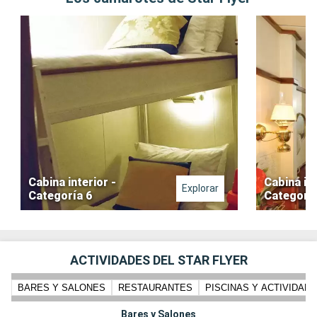
Cabina interior -
Cabina int
Explorar
Categoría 6
Categoría
ACTIVIDADES DEL STAR FLYER
BARES Y SALONES
RESTAURANTES
PISCINAS Y ACTIVIDADE
Bares y Salones