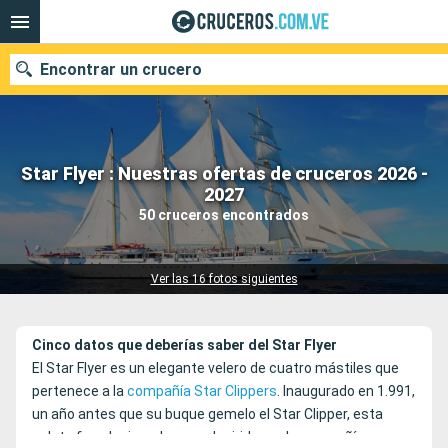
Encontrar un crucero
Star Flyer : Nuestras ofertas de cruceros 2026 -
Nuestros destinos
2027
50 cruceros encontrados
Fecha de salida
Puertos
Compañías
Ver las 16 fotos siguientes
Buscar
Cinco datos que deberías saber del Star Flyer
El Star Flyer es un elegante velero de cuatro mástiles que
pertenece a la
compañía Star Clippers
. Inaugurado en 1.991,
un año antes que su buque gemelo el Star Clipper, esta
goleta fue el primer barco adquirido por la compañía.