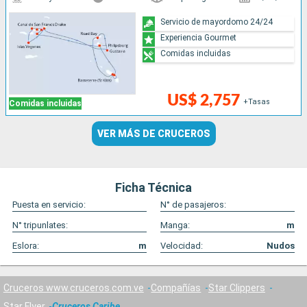
Servicio de mayordomo 24/24
Experiencia Gourmet
Comidas incluidas
US$ 2,757
+Tasas
Comidas incluidas
VER MÁS DE CRUCEROS
Ficha Técnica
Puesta en servicio:
N° de pasajeros:
N° tripunlates:
Manga:
m
Eslora:
m
Velocidad:
Nudos
Cruceros www.cruceros.com.ve
Compañías
Star Clippers
Star Flyer
Cruceros Caribe