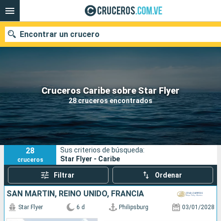
Encontrar un crucero
Nuestros destinos
Cruceros Caribe sobre Star Flyer
28 cruceros encontrados
Fecha de salida
Puertos
Compañías
28
Sus criterios de búsqueda:
Buscar
Star Flyer - Caribe
cruceros
Filtrar
Ordenar
SAN MARTÍN, REINO UNIDO, FRANCIA
Star Flyer
6 d
Philipsburg
03/01/2028