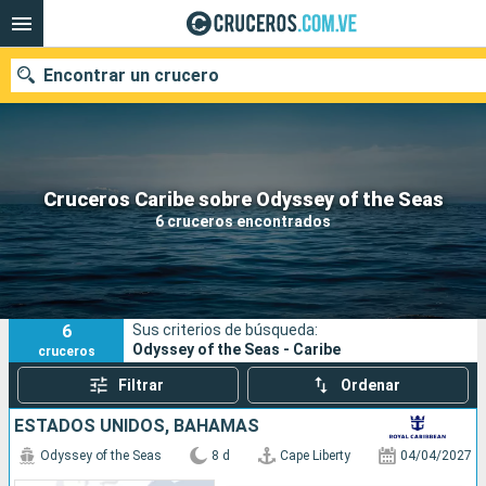
Encontrar un crucero
Nuestros destinos
Cruceros Caribe sobre Odyssey of the Seas
6 cruceros encontrados
Fecha de salida
Puertos
Compañías
6
Sus criterios de búsqueda:
Buscar
Odyssey of the Seas - Caribe
cruceros
Filtrar
Ordenar
ESTADOS UNIDOS, BAHAMAS
Odyssey of the Seas
8 d
Cape Liberty
04/04/2027