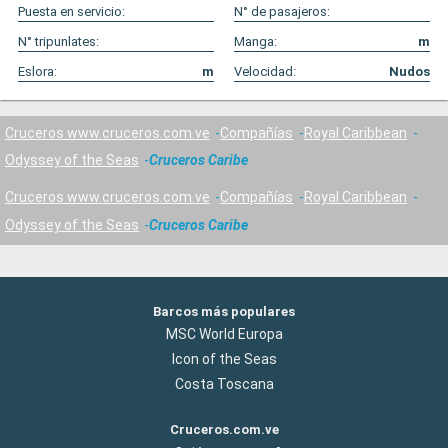
Puesta en servicio:
N° de pasajeros:
N° tripunlates:
Manga:
m
Eslora:
m
Velocidad:
Nudos
Cruceros www.cruceros.com.ve
Compañías
Royal Caribbean
Odyssey of the Seas
Cruceros Caribe
Cruceros www.cruceros.com.ve
Compañías
Royal Caribbean
Odyssey of the Seas
Cruceros Caribe
Barcos más populares
MSC World Europa
Icon of the Seas
Costa Toscana
Cruceros.com.ve