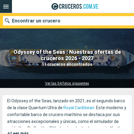
Encontrar un crucero
Odyssey of the Seas : Nuestras ofertas de
Nuestros destinos
cruceros 2026 - 2027
11 cruceros encontrados
Fecha de salida
Puertos
Compañías
Ver las 54 fotos siguientes
Buscar
El Odyssey of the Seas, lanzado en 2021, es el segundo barco
de la clase Quantum Ultra de
Royal Caribbean
. Este moderno y
confortable barco de crucero marítimo se destaca por sus
atracciones excepcionales y únicas, como el simulador de
caída libre RipCord by iFLY y la cápsula de observación North
+
Leer más