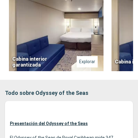
Cabina interior
Cabina in
Explorar
garantizada
Todo sobre Odyssey of the Seas
Presentación del Odyssey of the Seas
El Odyssey of the Seas de Royal Caribbean mide 347