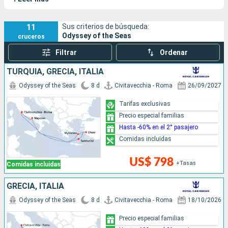
Star. Alberga una variedad de restaurantes para satisfacer
todos los gustos, así como bares temáticos, entre ellos el
Bionic Bar, donde robots preparan tus cócteles. Con
11
Sus criterios de búsqueda:
Odyssey of the Seas
cruceros
actividades variadas como los coches de choque, la pared de
escalada y el teatro multisensorial Two70°, el Odyssey of the
Filtrar
Ordenar
Seas promete momentos inolvidables para toda la familia. El
TURQUÍA, GRECIA, ITALIA
Odyssey of the Seas tiene un barco gemelo, el
Spectrum of
the Seas
.
Odyssey of the Seas
8 d
Civitavecchia - Roma
26/09/2027
Tarifas exclusivas
Precio especial familias
Hasta -60% en el 2° pasajero
Comidas incluidas
US$ 798
+Tasas
Comidas incluidas
GRECIA, ITALIA
Odyssey of the Seas
8 d
Civitavecchia - Roma
18/10/2026
Precio especial familias