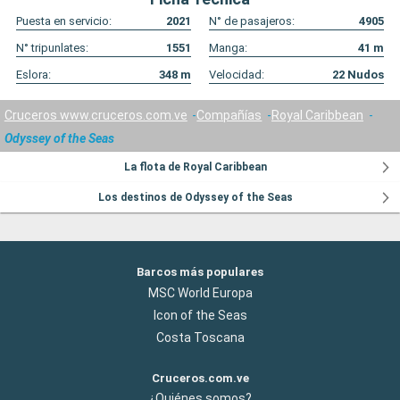
Puesta en servicio:
2021
N° de pasajeros:
4905
N° tripunlates:
1551
Manga:
41
m
Eslora:
348
m
Velocidad:
22
Nudos
Cruceros www.cruceros.com.ve
Compañías
Royal Caribbean
Odyssey of the Seas
La flota de Royal Caribbean
Los destinos de Odyssey of the Seas
Barcos más populares
MSC World Europa
Icon of the Seas
Costa Toscana
Cruceros.com.ve
¿Quiénes somos?