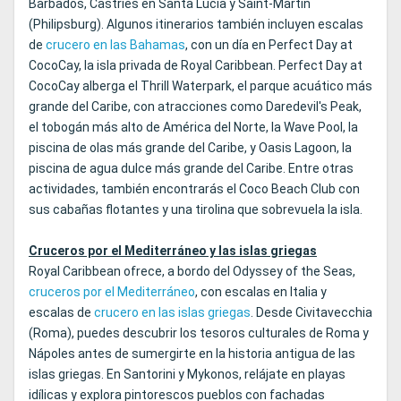
Barbados, Castries en Santa Lucía y Saint-Martin
(Philipsburg). Algunos itinerarios también incluyen escalas
de
crucero en las Bahamas
, con un día en Perfect Day at
CocoCay, la isla privada de Royal Caribbean. Perfect Day at
CocoCay alberga el Thrill Waterpark, el parque acuático más
grande del Caribe, con atracciones como Daredevil's Peak,
el tobogán más alto de América del Norte, la Wave Pool, la
piscina de olas más grande del Caribe, y Oasis Lagoon, la
piscina de agua dulce más grande del Caribe. Entre otras
actividades, también encontrarás el Coco Beach Club con
sus cabañas flotantes y una tirolina que sobrevuela la isla.
Cruceros por el Mediterráneo y las islas griegas
Royal Caribbean ofrece, a bordo del Odyssey of the Seas,
cruceros por el Mediterráneo
, con escalas en Italia y
escalas de
crucero en las islas griegas
. Desde Civitavecchia
(Roma), puedes descubrir los tesoros culturales de Roma y
Nápoles antes de sumergirte en la historia antigua de las
islas griegas. En Santorini y Mykonos, relájate en playas
idílicas y explora pintorescos pueblos con fachadas