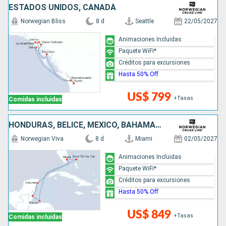
ESTADOS UNIDOS, CANADÁ
Norwegian Bliss
8 d
Seattle
22/05/2027
Animaciones Incluidas
Paquete WiFi*
Créditos para excursiones
Hasta 50% Off
US$ 799
+Tasas
Comidas incluidas
HONDURAS, BELICE, MÉXICO, BAHAMAS, ESTADOS UNIDOS
Norwegian Viva
8 d
Miami
02/05/2027
Animaciones Incluidas
Paquete WiFi*
Créditos para excursiones
Hasta 50% Off
US$ 849
+Tasas
Comidas incluidas