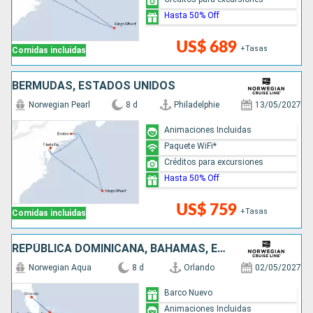
Hasta 50% Off
US$ 689
+Tasas
Comidas incluidas
BERMUDAS, ESTADOS UNIDOS
Norwegian Pearl
8 d
Philadelphie
13/05/2027
Animaciones Incluidas
Paquete WiFi*
Créditos para excursiones
Hasta 50% Off
US$ 759
+Tasas
Comidas incluidas
REPÚBLICA DOMINICANA, BAHAMAS, ESTADOS UNIDOS
Norwegian Aqua
8 d
Orlando
02/05/2027
Barco Nuevo
Animaciones Incluidas