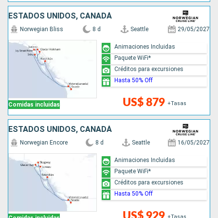
ESTADOS UNIDOS, CANADÁ
Norwegian Bliss
8 d
Seattle
29/05/2027
Animaciones Incluidas
Paquete WiFi*
Créditos para excursiones
Hasta 50% Off
US$ 879
+Tasas
Comidas incluidas
ESTADOS UNIDOS, CANADÁ
Norwegian Encore
8 d
Seattle
16/05/2027
Animaciones Incluidas
Paquete WiFi*
Créditos para excursiones
Hasta 50% Off
US$ 929
+Tasas