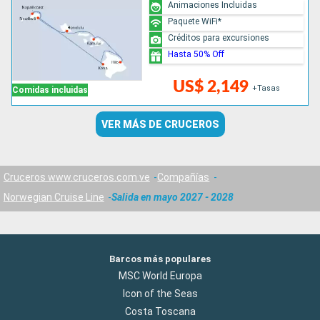
Animaciones Incluidas
Paquete WiFi*
Créditos para excursiones
Hasta 50% Off
US$ 2,149
+Tasas
Comidas incluidas
VER MÁS DE CRUCEROS
Cruceros www.cruceros.com.ve
Compañías
Norwegian Cruise Line
Salida en mayo 2027 - 2028
Barcos más populares
MSC World Europa
Icon of the Seas
Costa Toscana