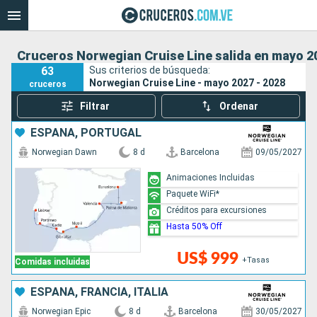
Cruceros Norwegian Cruise Line salida en mayo 2
63
Sus criterios de búsqueda:
Norwegian Cruise Line - mayo 2027 - 2028
cruceros
Filtrar
Ordenar
ESPAÑA, PORTUGAL
Norwegian Dawn
8 d
Barcelona
09/05/2027
Animaciones Incluidas
Paquete WiFi*
Créditos para excursiones
Hasta 50% Off
US$ 999
+Tasas
Comidas incluidas
ESPAÑA, FRANCIA, ITALIA
Norwegian Epic
8 d
Barcelona
30/05/2027