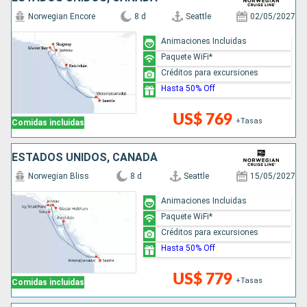
Norwegian Encore
8 d
Seattle
02/05/2027
Animaciones Incluidas
Paquete WiFi*
Créditos para excursiones
Hasta 50% Off
US$ 769
+Tasas
Comidas incluidas
ESTADOS UNIDOS, CANADÁ
Norwegian Bliss
8 d
Seattle
15/05/2027
Animaciones Incluidas
Paquete WiFi*
Créditos para excursiones
Hasta 50% Off
US$ 779
+Tasas
Comidas incluidas