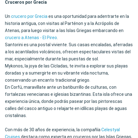
Cruceros por Grecia
Un
crucero por Grecia
es una oportunidad para adentrarte en la
historia antigua, con visitas al Parténon y a la Acrópolis de
Atenas, para luego visitar a las Islas Griegas embarcando en
crucero a Atenas - El Pireo
.
Santorini es una postal viviente. Sus casas encaladas, aferradas
a los acantilados volcánicos, ofrecen espectaculares vistas del
mar, especialmente durante las puestas de sol.
Mykonos, la joya de las Cícladas, te invita a explorar sus playas
doradas y a sumergirte en su vibrante vida nocturna,
conservando un encanto tradicional griego.
En Corfú, maravíllate ante un batiburrillo de culturas, con
fortalezas venecianas e iglesias bizantinas. Esta isla ofrece una
experiencia única, donde podrás pasear por las pintorescas
calles del casco antiguo o relajarte en idílicas playas de aguas
cristalinas.
Con más de 30 años de experiencia, la compañía
Celestyal
Cruises
destaca como experta en cruceros por las Islas Griegas,