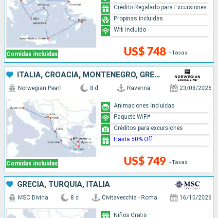
Crédito Regalado para Excursiones
Propinas incluidas
Wifi incluido
US$ 748
+Tasas
Comidas incluidas
ITALIA, CROACIA, MONTENEGRO, GRECIA
Norwegian Pearl
8 d
Ravenna
23/08/2026
Animaciones Incluidas
Paquete WiFi*
Créditos para excursiones
Hasta 50% Off
US$ 749
+Tasas
Comidas incluidas
GRECIA, TURQUÍA, ITALIA
MSC Divina
8 d
Civitavecchia - Roma
16/10/2026
Niños Gratis