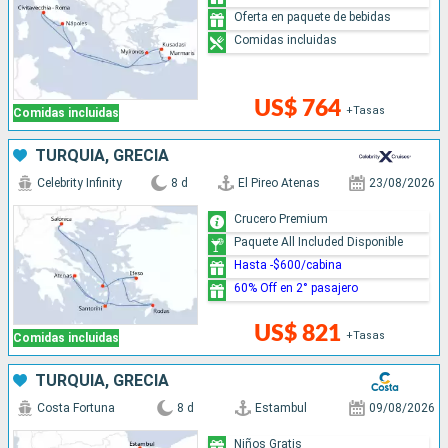
Oferta en paquete de bebidas
Comidas incluidas
US$ 764
+Tasas
Comidas incluidas
TURQUÍA, GRECIA
Celebrity Infinity
8 d
El Pireo Atenas
23/08/2026
Crucero Premium
Paquete All Included Disponible
Hasta -$600/cabina
60% Off en 2° pasajero
US$ 821
+Tasas
Comidas incluidas
TURQUÍA, GRECIA
Costa Fortuna
8 d
Estambul
09/08/2026
Niños Gratis