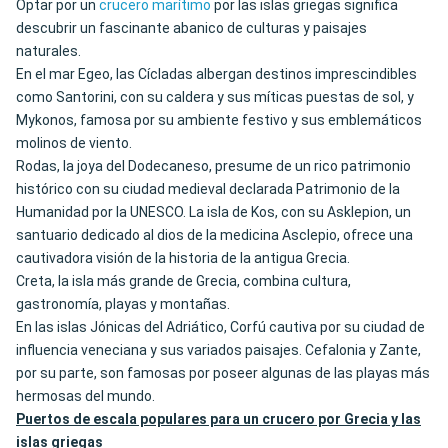
Optar por un
crucero marítimo
por las islas griegas significa
descubrir un fascinante abanico de culturas y paisajes
naturales.
En el mar Egeo, las Cícladas albergan destinos imprescindibles
como Santorini, con su caldera y sus míticas puestas de sol, y
Mykonos, famosa por su ambiente festivo y sus emblemáticos
molinos de viento.
Rodas, la joya del Dodecaneso, presume de un rico patrimonio
histórico con su ciudad medieval declarada Patrimonio de la
Humanidad por la UNESCO. La isla de Kos, con su Asklepion, un
santuario dedicado al dios de la medicina Asclepio, ofrece una
cautivadora visión de la historia de la antigua Grecia.
Creta, la isla más grande de Grecia, combina cultura,
gastronomía, playas y montañas.
En las islas Jónicas del Adriático, Corfú cautiva por su ciudad de
influencia veneciana y sus variados paisajes. Cefalonia y Zante,
por su parte, son famosas por poseer algunas de las playas más
hermosas del mundo.
Puertos de escala populares para un crucero por Grecia y las
islas griegas