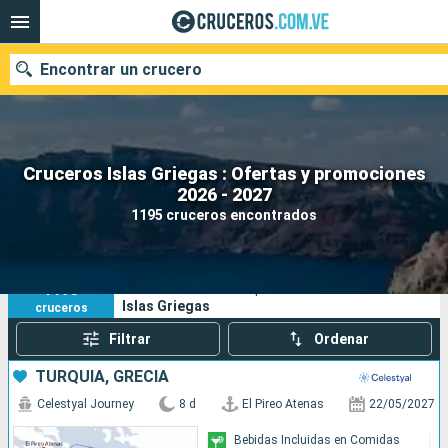
Encontrar un crucero
Cruceros Islas Griegas : Ofertas y promociones
Nuestros destinos
2026 - 2027
1195 cruceros encontrados
Fecha de salida
Puertos
Compañías
1195
Sus criterios de búsqueda:
Islas Griegas
cruceros
Buscar
Filtrar
Ordenar
TURQUÍA, GRECIA
Celestyal Journey
8 d
El Pireo Atenas
22/05/2027
Bebidas Incluidas en Comidas