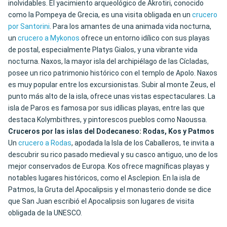
inolvidables. El yacimiento arqueológico de Akrotiri, conocido
como la Pompeya de Grecia, es una visita obligada en un
crucero
por Santorini
. Para los amantes de una animada vida nocturna,
un
crucero a Mykonos
ofrece un entorno idílico con sus playas
de postal, especialmente Platys Gialos, y una vibrante vida
nocturna. Naxos, la mayor isla del archipiélago de las Cícladas,
posee un rico patrimonio histórico con el templo de Apolo. Naxos
es muy popular entre los excursionistas. Subir al monte Zeus, el
punto más alto de la isla, ofrece unas vistas espectaculares. La
isla de Paros es famosa por sus idílicas playas, entre las que
destaca Kolymbithres, y pintorescos pueblos como Naoussa.
Cruceros por las islas del Dodecaneso: Rodas, Kos y Patmos
Un
crucero a Rodas
, apodada la Isla de los Caballeros, te invita a
descubrir su rico pasado medieval y su casco antiguo, uno de los
mejor conservados de Europa. Kos ofrece magníficas playas y
notables lugares históricos, como el Asclepion. En la isla de
Patmos, la Gruta del Apocalipsis y el monasterio donde se dice
que San Juan escribió el Apocalipsis son lugares de visita
obligada de la UNESCO.