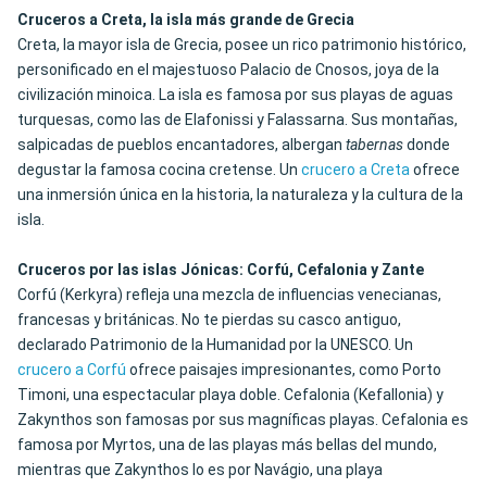
Cruceros a Creta, la isla más grande de Grecia
Creta, la mayor isla de Grecia, posee un rico patrimonio histórico,
personificado en el majestuoso Palacio de Cnosos, joya de la
civilización minoica. La isla es famosa por sus playas de aguas
turquesas, como las de Elafonissi y Falassarna. Sus montañas,
salpicadas de pueblos encantadores, albergan
tabernas
donde
degustar la famosa cocina cretense. Un
crucero a Creta
ofrece
una inmersión única en la historia, la naturaleza y la cultura de la
isla.
Cruceros por las islas Jónicas: Corfú, Cefalonia y Zante
Corfú (Kerkyra) refleja una mezcla de influencias venecianas,
francesas y británicas.
No te pierdas su casco antiguo
,
declarado Patrimonio de la Humanidad por la UNESCO. Un
crucero a Corfú
ofrece paisajes impresionantes, como Porto
Timoni, una espectacular playa doble. Cefalonia (Kefallonia) y
Zakynthos son famosas por sus magníficas playas. Cefalonia es
famosa por Myrtos, una de las playas más bellas del mundo,
mientras que Zakynthos lo es por Navágio, una playa