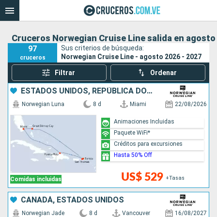
Cruceros Norwegian Cruise Line salida en agosto 
97
Sus criterios de búsqueda:
Norwegian Cruise Line - agosto 2026 - 2027
cruceros
Filtrar
Ordenar
ESTADOS UNIDOS, REPÚBLICA DOMINICANA, BAHAMAS
Norwegian Luna
8 d
Miami
22/08/2026
Animaciones Incluidas
Paquete WiFi*
Créditos para excursiones
Hasta 50% Off
US$ 529
+Tasas
Comidas incluidas
CANADÁ, ESTADOS UNIDOS
Norwegian Jade
8 d
Vancouver
16/08/2027