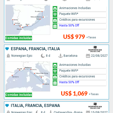
Animaciones Incluidas
Paquete WiFi*
Créditos para excursiones
Hasta 50% Off
US$ 979
+Tasas
Comidas incluidas
ESPAÑA, FRANCIA, ITALIA
Norwegian Epic
8 d
Barcelona
22/08/2027
Animaciones Incluidas
Paquete WiFi*
Créditos para excursiones
Hasta 50% Off
US$ 1,069
+Tasas
Comidas incluidas
ITALIA, FRANCIA, ESPAÑA
Norwegian Epic
8 d
Civitavecchia - Roma
15/08/2027