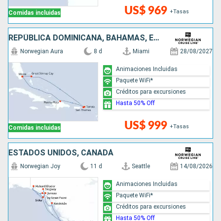
US$ 969
+Tasas
Comidas incluidas
REPÚBLICA DOMINICANA, BAHAMAS, ESTADOS UNIDOS
Norwegian Aura
8 d
Miami
28/08/2027
Animaciones Incluidas
Paquete WiFi*
Créditos para excursiones
Hasta 50% Off
US$ 999
+Tasas
Comidas incluidas
ESTADOS UNIDOS, CANADÁ
Norwegian Joy
11 d
Seattle
14/08/2026
Animaciones Incluidas
Paquete WiFi*
Créditos para excursiones
Hasta 50% Off