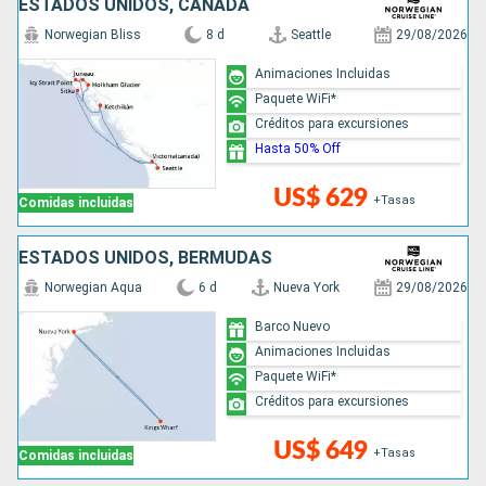
ESTADOS UNIDOS, CANADÁ
Norwegian Bliss
8 d
Seattle
29/08/2026
Animaciones Incluidas
Paquete WiFi*
Créditos para excursiones
Hasta 50% Off
US$ 629
+Tasas
Comidas incluidas
ESTADOS UNIDOS, BERMUDAS
Norwegian Aqua
6 d
Nueva York
29/08/2026
Barco Nuevo
Animaciones Incluidas
Paquete WiFi*
Créditos para excursiones
US$ 649
+Tasas
Comidas incluidas