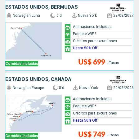
ESTADOS UNIDOS, BERMUDAS
Norwegian Luna
6 d
Nueva York
28/08/2027
Animaciones Incluidas
Paquete WiFi*
Créditos para excursiones
Hasta 50% Off
US$ 699
+Tasas
Comidas incluidas
ESTADOS UNIDOS, CANADÁ
Norwegian Escape
8 d
Nueva York
29/08/2026
Animaciones Incluidas
Paquete WiFi*
Créditos para excursiones
Hasta 50% Off
US$ 749
+Tasas
Comidas incluidas