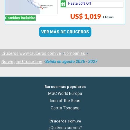
Hasta 50% Off
US$ 1,019
+Tasas
Comidas incluidas
VER MÁS DE CRUCEROS
Cruceros www.cruceros.com.ve
Compañías
Norwegian Cruise Line
Salida en agosto 2026 - 2027
Barcos más populares
MSC World Europa
Icon of the Seas
Costa Toscana
Cruceros.com.ve
¿Quiénes somos?