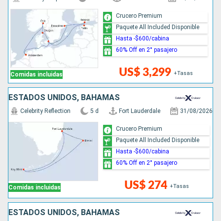
Crucero Premium
Paquete All Included Disponible
Hasta -$600/cabina
60% Off en 2° pasajero
US$ 3,299
+Tasas
Comidas incluidas
ESTADOS UNIDOS, BAHAMAS
Celebrity Reflection
5 d
Fort Lauderdale
31/08/2026
Crucero Premium
Paquete All Included Disponible
Hasta -$600/cabina
60% Off en 2° pasajero
US$ 274
+Tasas
Comidas incluidas
ESTADOS UNIDOS, BAHAMAS