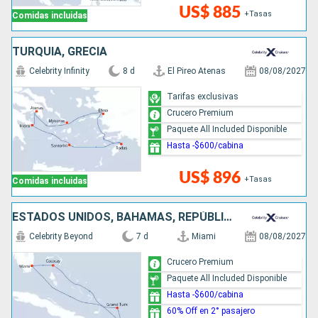
US$ 885
+Tasas
Comidas incluidas
TURQUÍA, GRECIA
Celebrity Infinity
8 d
El Pireo Atenas
08/08/2027
Tarifas exclusivas
Crucero Premium
Paquete All Included Disponible
Hasta -$600/cabina
US$ 896
+Tasas
Comidas incluidas
ESTADOS UNIDOS, BAHAMAS, REPÚBLICA DOMINICANA
Celebrity Beyond
7 d
Miami
08/08/2027
Crucero Premium
Paquete All Included Disponible
Hasta -$600/cabina
60% Off en 2° pasajero