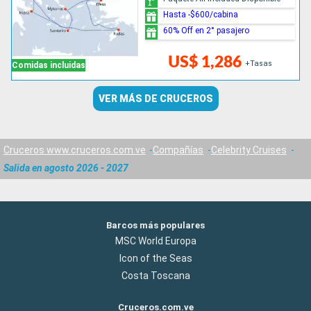
Hasta -$600/cabina
60% Off en 2° pasajero
US$ 1,286
+Tasas
Comidas incluidas
VER MÁS DE CRUCEROS
Cruceros www.cruceros.com.ve
Compañías
Celebrity Cruises
Salida en agosto 2026 - 2027
Barcos más populares
MSC World Europa
Icon of the Seas
Costa Toscana
Cruceros.com.ve