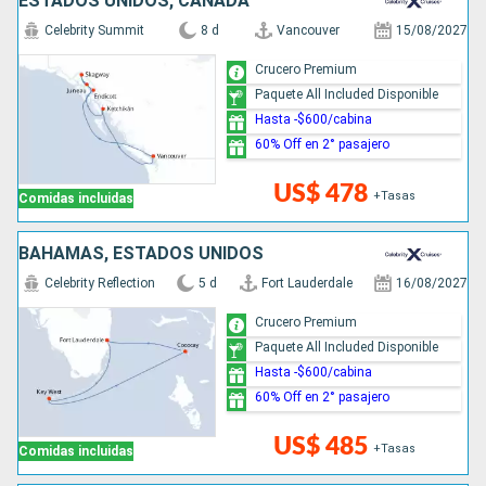
ESTADOS UNIDOS, CANADÁ
Celebrity Summit
8 d
Vancouver
15/08/2027
Crucero Premium
Paquete All Included Disponible
Hasta -$600/cabina
60% Off en 2° pasajero
US$ 478
+Tasas
Comidas incluidas
BAHAMAS, ESTADOS UNIDOS
Celebrity Reflection
5 d
Fort Lauderdale
16/08/2027
Crucero Premium
Paquete All Included Disponible
Hasta -$600/cabina
60% Off en 2° pasajero
US$ 485
+Tasas
Comidas incluidas