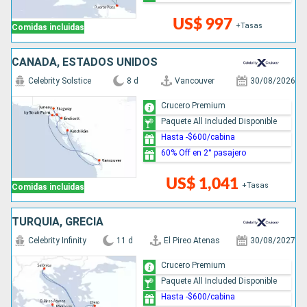
US$ 997
+Tasas
Comidas incluidas
CANADÁ, ESTADOS UNIDOS
Celebrity Solstice
8 d
Vancouver
30/08/2026
Crucero Premium
Paquete All Included Disponible
Hasta -$600/cabina
60% Off en 2° pasajero
US$ 1,041
+Tasas
Comidas incluidas
TURQUÍA, GRECIA
Celebrity Infinity
11 d
El Pireo Atenas
30/08/2027
Crucero Premium
Paquete All Included Disponible
Hasta -$600/cabina