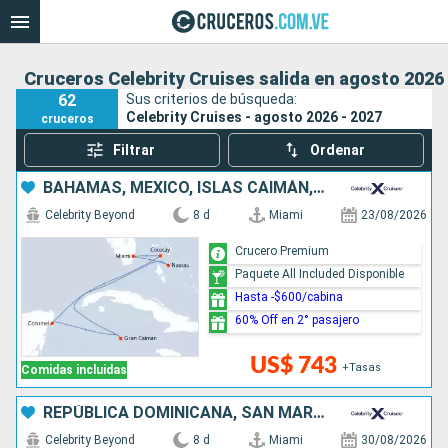
Cruceros Celebrity Cruises salida en agosto 2026 
62
Sus criterios de búsqueda:
Celebrity Cruises - agosto 2026 - 2027
cruceros
Filtrar
Ordenar
BAHAMAS, MÉXICO, ISLAS CAIMÁN, ESTADOS UNIDOS
Celebrity Beyond
8 d
Miami
23/08/2026
Crucero Premium
Paquete All Included Disponible
Hasta -$600/cabina
60% Off en 2° pasajero
US$ 743
+Tasas
Comidas incluidas
REPÚBLICA DOMINICANA, SAN MARTÍN, ESTADOS UNIDOS
Celebrity Beyond
8 d
Miami
30/08/2026