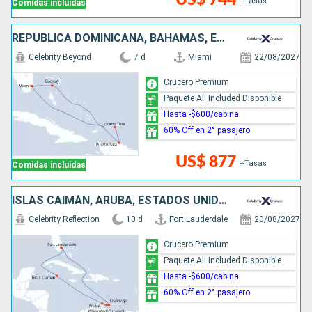
+Tasas
Comidas incluidas
REPÚBLICA DOMINICANA, BAHAMAS, ESTADOS UNIDOS
Celebrity Beyond
7 d
Miami
22/08/2027
Crucero Premium
Paquete All Included Disponible
Hasta -$600/cabina
60% Off en 2° pasajero
US$ 877
+Tasas
Comidas incluidas
ISLAS CAIMÁN, ARUBA, ESTADOS UNIDOS
Celebrity Reflection
10 d
Fort Lauderdale
20/08/2027
Crucero Premium
Paquete All Included Disponible
Hasta -$600/cabina
60% Off en 2° pasajero