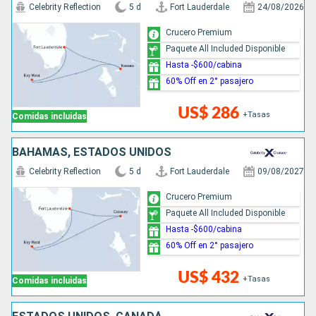
Celebrity Reflection
5 d
Fort Lauderdale
24/08/2026
Crucero Premium
Paquete All Included Disponible
Hasta -$600/cabina
60% Off en 2° pasajero
US$ 286
+Tasas
Comidas incluidas
BAHAMAS, ESTADOS UNIDOS
Celebrity Reflection
5 d
Fort Lauderdale
09/08/2027
Crucero Premium
Paquete All Included Disponible
Hasta -$600/cabina
60% Off en 2° pasajero
US$ 432
+Tasas
Comidas incluidas