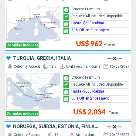
Crucero Premium
Paquete All Included Disponible
Hasta -$600/cabina
60% Off en 2° pasajero
US$ 962
+Tasas
Comidas incluidas
TURQUÍA, GRECIA, ITALIA
Celebrity Ascent
12 d
Civitavecchia - Roma
16/08/2027
Crucero Premium
Paquete All Included Disponible
Hasta -$600/cabina
60% Off en 2° pasajero
US$ 2,034
+Tasas
Comidas incluidas
NORUEGA, SUECIA, ESTONIA, FINLANDIA, DINAMARCA, PAISES BAJOS
Celebrity Eclipse
13 d
Amsterdam
20/08/2027