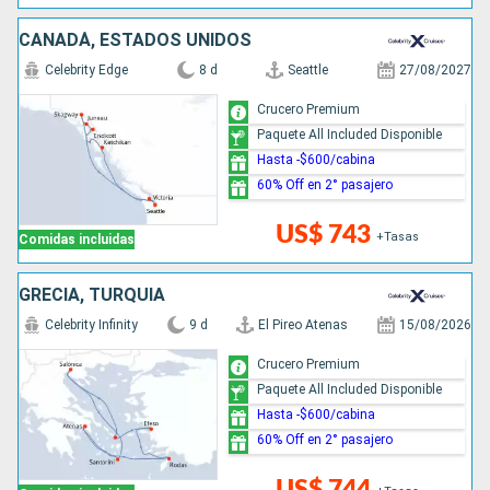
CANADÁ, ESTADOS UNIDOS
Celebrity Edge
8 d
Seattle
27/08/2027
Crucero Premium
Paquete All Included Disponible
Hasta -$600/cabina
60% Off en 2° pasajero
US$ 743
+Tasas
Comidas incluidas
GRECIA, TURQUÍA
Celebrity Infinity
9 d
El Pireo Atenas
15/08/2026
Crucero Premium
Paquete All Included Disponible
Hasta -$600/cabina
60% Off en 2° pasajero
US$ 744