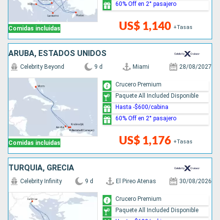
60% Off en 2° pasajero
US$ 1,140
+Tasas
Comidas incluidas
ARUBA, ESTADOS UNIDOS
Celebrity Beyond
9 d
Miami
28/08/2027
Crucero Premium
Paquete All Included Disponible
Hasta -$600/cabina
60% Off en 2° pasajero
US$ 1,176
+Tasas
Comidas incluidas
TURQUÍA, GRECIA
Celebrity Infinity
9 d
El Pireo Atenas
30/08/2026
Crucero Premium
Paquete All Included Disponible