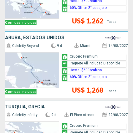
Hasta -$600/cabina
60% Off en 2° pasajero
US$ 1,262
+Tasas
Comidas incluidas
ARUBA, ESTADOS UNIDOS
Celebrity Beyond
9 d
Miami
14/08/2027
Crucero Premium
Paquete All Included Disponible
Hasta -$600/cabina
60% Off en 2° pasajero
US$ 1,268
+Tasas
Comidas incluidas
TURQUÍA, GRECIA
Celebrity Infinity
9 d
El Pireo Atenas
22/08/2027
Crucero Premium
Paquete All Included Disponible