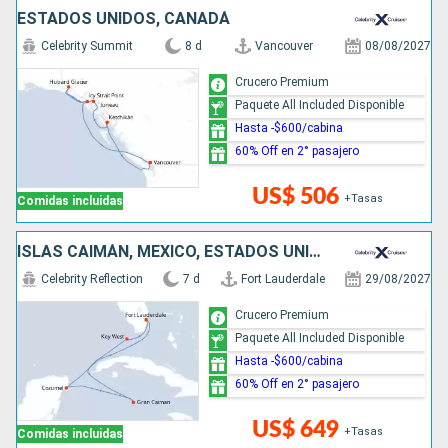
ESTADOS UNIDOS, CANADÁ
Celebrity Summit
8 d
Vancouver
08/08/2027
Crucero Premium
Paquete All Included Disponible
Hasta -$600/cabina
60% Off en 2° pasajero
US$ 506
+Tasas
Comidas incluidas
ISLAS CAIMÁN, MÉXICO, ESTADOS UNIDOS
Celebrity Reflection
7 d
Fort Lauderdale
29/08/2027
Crucero Premium
Paquete All Included Disponible
Hasta -$600/cabina
60% Off en 2° pasajero
US$ 649
+Tasas
Comidas incluidas