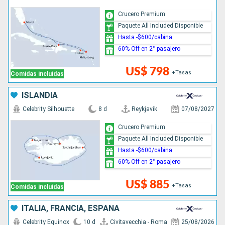
Crucero Premium
Paquete All Included Disponible
Hasta -$600/cabina
60% Off en 2° pasajero
US$ 798
+Tasas
Comidas incluidas
ISLANDIA
Celebrity Silhouette
8 d
Reykjavik
07/08/2027
Crucero Premium
Paquete All Included Disponible
Hasta -$600/cabina
60% Off en 2° pasajero
US$ 885
+Tasas
Comidas incluidas
ITALIA, FRANCIA, ESPAÑA
Celebrity Equinox
10 d
Civitavecchia - Roma
25/08/2026