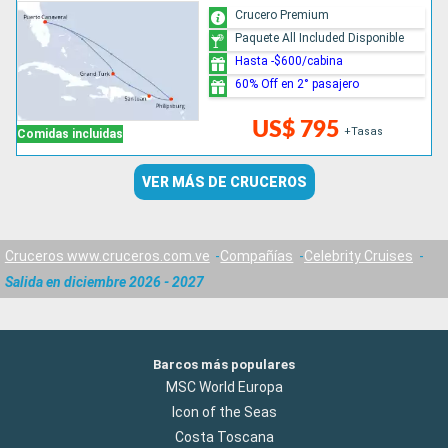
Crucero Premium
Paquete All Included Disponible
Hasta -$600/cabina
60% Off en 2° pasajero
US$ 795
+Tasas
Comidas incluidas
VER MÁS DE CRUCEROS
Cruceros www.cruceros.com.ve
Compañías
Celebrity Cruises
Salida en diciembre 2026 - 2027
Barcos más populares
MSC World Europa
Icon of the Seas
Costa Toscana