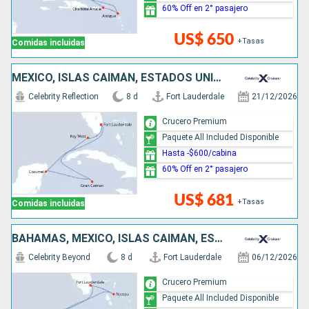
60% Off en 2° pasajero
US$ 650
+Tasas
Comidas incluidas
MÉXICO, ISLAS CAIMÁN, ESTADOS UNIDOS
Celebrity Reflection
8 d
Fort Lauderdale
21/12/2026
Crucero Premium
Paquete All Included Disponible
Hasta -$600/cabina
60% Off en 2° pasajero
US$ 681
+Tasas
Comidas incluidas
BAHAMAS, MÉXICO, ISLAS CAIMÁN, ESTADOS UNIDOS
Celebrity Beyond
8 d
Fort Lauderdale
06/12/2026
Crucero Premium
Paquete All Included Disponible