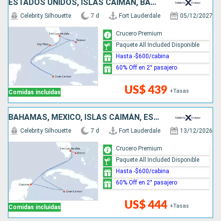
ESTADOS UNIDOS, ISLAS CAIMÁN, BAHAMAS
Celebrity Silhouette
7 d
Fort Lauderdale
05/12/2027
Crucero Premium
Paquete All Included Disponible
Hasta -$600/cabina
60% Off en 2° pasajero
US$ 439
+Tasas
Comidas incluidas
BAHAMAS, MÉXICO, ISLAS CAIMÁN, ESTADOS UNIDOS
Celebrity Silhouette
7 d
Fort Lauderdale
13/12/2026
Crucero Premium
Paquete All Included Disponible
Hasta -$600/cabina
60% Off en 2° pasajero
US$ 444
+Tasas
Comidas incluidas