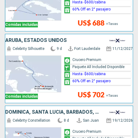
Hasta -$600/cabina
60% Off en 2° pasajero
US$ 688
+Tasas
Comidas incluidas
ARUBA, ESTADOS UNIDOS
Celebrity Silhouette
9 d
Fort Lauderdale
11/12/2027
Crucero Premium
Paquete All Included Disponible
Hasta -$600/cabina
60% Off en 2° pasajero
US$ 702
+Tasas
Comidas incluidas
DOMINICA, SANTA LUCIA, BARBADOS, PUERTO RICO
Celebrity Constellation
8 d
San Juan
19/12/2026
Crucero Premium