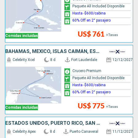
Paquete All Included Disponible
Hasta -$600/cabina
60% Off en 2° pasajero
US$ 761
+Tasas
Comidas incluidas
BAHAMAS, MÉXICO, ISLAS CAIMÁN, ESTADOS UNIDOS
Celebrity Xcel
8 d
Fort Lauderdale
12/12/2027
Crucero Premium
Paquete All Included Disponible
Hasta -$600/cabina
60% Off en 2° pasajero
US$ 775
+Tasas
Comidas incluidas
ESTADOS UNIDOS, PUERTO RICO, SAN MARTÍN
Celebrity Apex
8 d
Puerto Canaveral
11/12/2027