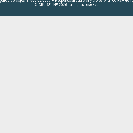
gencia de viajes n° 006 02 0007 – Responsabilidad civil y profesional RC RSA de
© CRUISELINE 2026 - all rights reserved