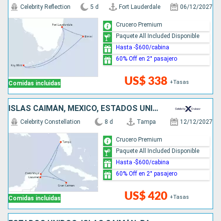
Celebrity Reflection
5 d
Fort Lauderdale
06/12/2027
Crucero Premium
Paquete All Included Disponible
Hasta -$600/cabina
60% Off en 2° pasajero
US$ 338
+Tasas
Comidas incluidas
ISLAS CAIMÁN, MÉXICO, ESTADOS UNIDOS
Celebrity Constellation
8 d
Tampa
12/12/2027
Crucero Premium
Paquete All Included Disponible
Hasta -$600/cabina
60% Off en 2° pasajero
US$ 420
+Tasas
Comidas incluidas