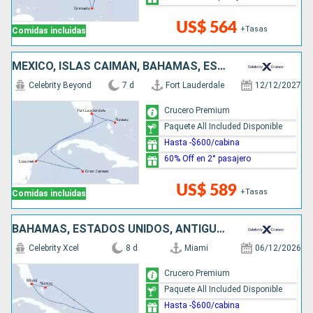
US$ 564
+Tasas
Comidas incluidas
MÉXICO, ISLAS CAIMÁN, BAHAMAS, ESTADOS UNIDOS
Celebrity Beyond
7 d
Fort Lauderdale
12/12/2027
Crucero Premium
Paquete All Included Disponible
Hasta -$600/cabina
60% Off en 2° pasajero
US$ 589
+Tasas
Comidas incluidas
BAHAMAS, ESTADOS UNIDOS, ANTIGUA Y BARBUDA
Celebrity Xcel
8 d
Miami
06/12/2026
Crucero Premium
Paquete All Included Disponible
Hasta -$600/cabina