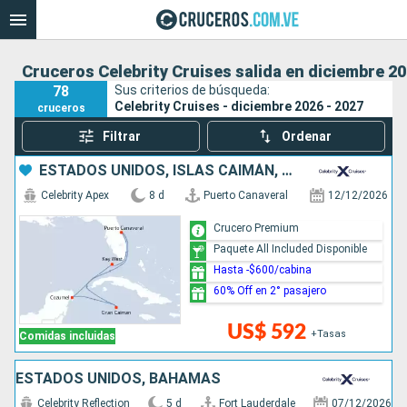
Cruceros Celebrity Cruises salida en diciembre 20
78
Sus criterios de búsqueda:
Celebrity Cruises - diciembre 2026 - 2027
cruceros
Filtrar
Ordenar
ESTADOS UNIDOS, ISLAS CAIMÁN, MÉXICO
Celebrity Apex
8 d
Puerto Canaveral
12/12/2026
Crucero Premium
Paquete All Included Disponible
Hasta -$600/cabina
60% Off en 2° pasajero
US$ 592
+Tasas
Comidas incluidas
ESTADOS UNIDOS, BAHAMAS
Celebrity Reflection
5 d
Fort Lauderdale
07/12/2026