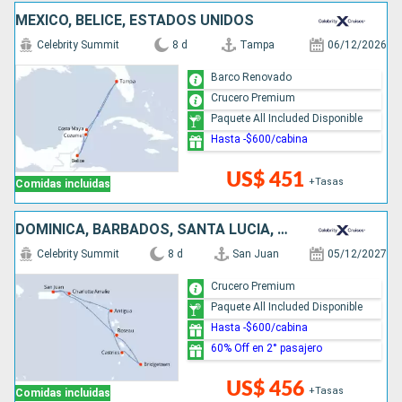
MÉXICO, BELICE, ESTADOS UNIDOS
Celebrity Summit
8 d
Tampa
06/12/2026
Barco Renovado
Crucero Premium
Paquete All Included Disponible
Hasta -$600/cabina
US$ 451
+Tasas
Comidas incluidas
DOMINICA, BARBADOS, SANTA LUCIA, ANTIGUA Y BARBUDA, ESTADOS UNIDOS, PUERTO RICO
Celebrity Summit
8 d
San Juan
05/12/2027
Crucero Premium
Paquete All Included Disponible
Hasta -$600/cabina
60% Off en 2° pasajero
US$ 456
+Tasas
Comidas incluidas