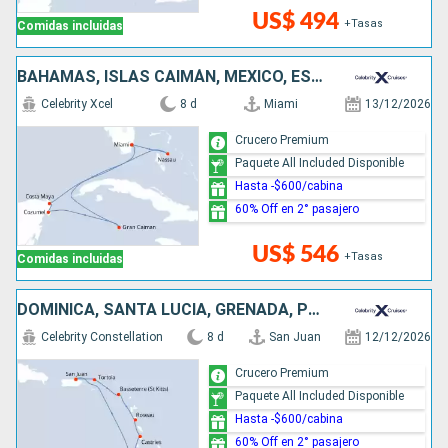
US$ 494
+Tasas
Comidas incluidas
BAHAMAS, ISLAS CAIMÁN, MÉXICO, ESTADOS UNIDOS
Celebrity Xcel
8 d
Miami
13/12/2026
Crucero Premium
Paquete All Included Disponible
Hasta -$600/cabina
60% Off en 2° pasajero
US$ 546
+Tasas
Comidas incluidas
DOMINICA, SANTA LUCIA, GRENADA, PUERTO RICO
Celebrity Constellation
8 d
San Juan
12/12/2026
Crucero Premium
Paquete All Included Disponible
Hasta -$600/cabina
60% Off en 2° pasajero