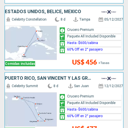
ESTADOS UNIDOS, BELICE, MÉXICO
Celebrity Constellation
8 d
Tampa
05/12/2027
Crucero Premium
Paquete All Included Disponible
Hasta -$600/cabina
60% Off en 2° pasajero
US$ 456
+Tasas
Comidas incluidas
PUERTO RICO, SAN VINCENT Y LAS GRANADINAS, BARBADOS, ANTIGUA Y BARBUDA, ESTADOS UNIDOS
Celebrity Summit
8 d
San Juan
12/12/2027
Crucero Premium
Paquete All Included Disponible
Hasta -$600/cabina
60% Off en 2° pasajero