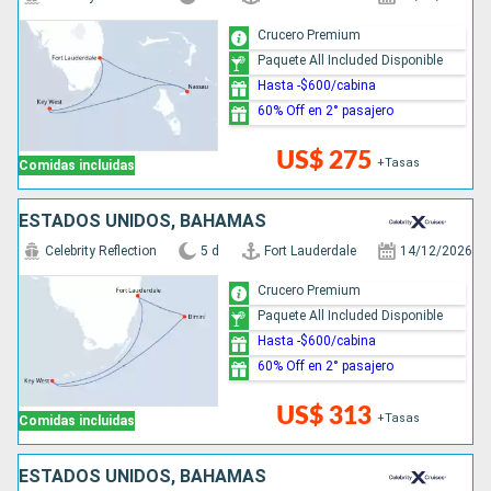
Crucero Premium
Paquete All Included Disponible
Hasta -$600/cabina
60% Off en 2° pasajero
US$ 275
+Tasas
Comidas incluidas
ESTADOS UNIDOS, BAHAMAS
Celebrity Reflection
5 d
Fort Lauderdale
14/12/2026
Crucero Premium
Paquete All Included Disponible
Hasta -$600/cabina
60% Off en 2° pasajero
US$ 313
+Tasas
Comidas incluidas
ESTADOS UNIDOS, BAHAMAS