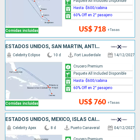
Paquete All Included Disponible
Hasta -$600/cabina
60% Off en 2° pasajero
US$ 718
+Tasas
Comidas incluidas
ESTADOS UNIDOS, SAN MARTÍN, ANTIGUA Y BARBUDA, SANTA LUCIA
Celebrity Eclipse
10 d
Fort Lauderdale
14/12/2027
Crucero Premium
Paquete All Included Disponible
Hasta -$600/cabina
60% Off en 2° pasajero
US$ 760
+Tasas
Comidas incluidas
ESTADOS UNIDOS, MÉXICO, ISLAS CAIMÁN
Celebrity Apex
8 d
Puerto Canaveral
04/12/2027
Crucero Premium