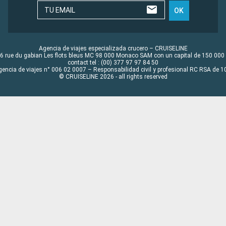
TU EMAIL
OK
Agencia de viajes especializada crucero – CRUISELINE
6 rue du gabian Les flots bleus MC 98 000 Monaco SAM con un capital de 150 000
contact tel : (00) 377 97 97 84 50
gencia de viajes n° 006 02 0007 – Responsabilidad civil y profesional RC RSA de
© CRUISELINE 2026 - all rights reserved