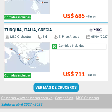
US$ 685
+Tasas
Comidas incluidas
TURQUÍA, ITALIA, GRECIA
MSC Orchestra
8 d
El Pireo Atenas
05/04/2027
Comidas incluidas
US$ 711
+Tasas
Comidas incluidas
VER MÁS DE CRUCEROS
Cruceros www.cruceros.com.ve
Compañías
MSC Cruceros
Salida en abril 2027 - 2028