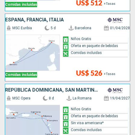
US$ 512
+Tasas
Comidas incluidas
ESPAÑA, FRANCIA, ITALIA
MSC Euribia
5 d
Barcelona
01/04/2028
Niños Gratis
Oferta en paquete de bebidas
Comidas incluidas
US$ 526
+Tasas
Comidas incluidas
REPÚBLICA DOMINICANA, SAN MARTÍN, ANTIGUA Y BARBUDA
MSC Opera
8 d
La Romana
19/04/2027
Niños Gratis
Oferta en paquete de bebidas
Sin visa americana*
Comidas incluidas