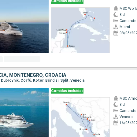
Comidas incluidas
MSC Worl
8 d
Camarote 
Miami
08/05/20
ECIA, MONTENEGRO, CROACIA
, Dubrovnik, Corfú, Kotor, Brindisi, Split, Venecia
Comidas incluidas
MSC Armo
8 d
Camarote 
Venecia
16/05/20