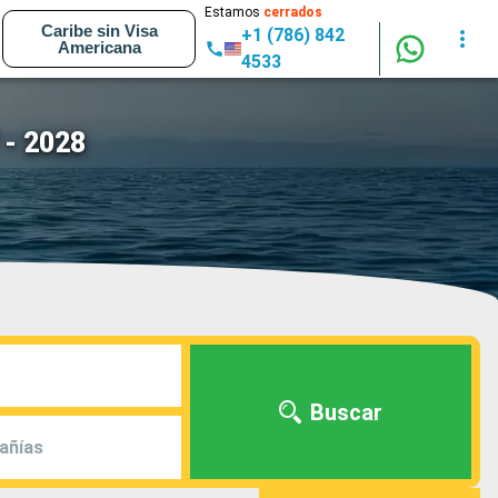
Estamos
cerrados
Caribe sin Visa
+1 (786) 842
Americana
4533
 - 2028
Buscar
añías