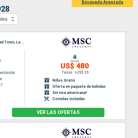
Búsqueda Avanzada
028
idos
Itinerario : La Romana, Isla Catalina, Bridgetown, Fort-de-France, Pointe a pitre (Guadalupe), Road Town, La Romana
a
desde
US$ 480
Tasas: +US$ 29
estándar
a
Niños Gratis
27
Oferta en paquete de bebidas
Sin visa americana*
Comidas incluidas
VER LAS OFERTAS