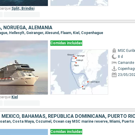
barque:
Split,
Brindisi
, NORUEGA, ALEMANIA
ague, Hellesylt, Geiranger, Alesund, Flaam, Kiel, Copenhague
Comidas incluidas
MSC Eurib
8 d
Camarote 
Copenhag
23/05/20
barque:
Kiel
Comidas incluidas