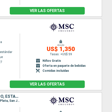
VER LAS OFERTAS
ia
desde
US$ 1,350
estándar
Tasas: +US$ 59
ue
Niños Gratis
27
Oferta en paquete de bebidas
Comidas incluidas
VER LAS OFERTAS
HONDURAS, MÉXICO, BAHAMAS, REPÚBLICA DOMINICANA, PUERTO RICO, ESTADOS UNIDOS
Itinerario : Miami, Roatan, Costa Maya, Cozumel, Ocean cay MSC marine reserve, Miami, Puerto Plata, San Juan, Ocean cay MSC marine reserve, Miami