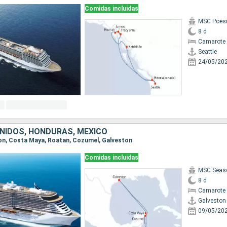
Comidas incluidas
MSC Poes
8 d
Camarote 
Seattle
24/05/20
NIDOS, HONDURAS, MÉXICO
ston, Costa Maya, Roatan, Cozumel, Galveston
Comidas incluidas
MSC Seas
8 d
Camarote 
Galveston
09/05/20