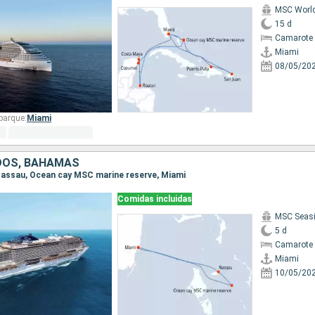
MSC Worl
15 d
Camarote 
Miami
08/05/20
barque:
Miami
DOS, BAHAMAS
, Nassau, Ocean cay MSC marine reserve, Miami
Comidas incluidas
MSC Seas
5 d
Camarote 
Miami
10/05/20