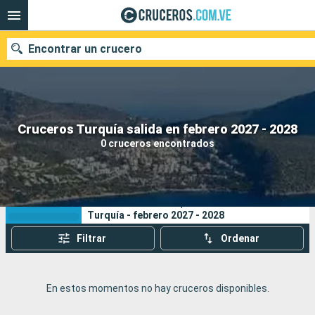
Encontrar un crucero
Nuestros destinos
Cruceros Turquía salida en febrero 2027 - 2028
0 cruceros encontrados
Fecha de salida
Puertos
Compañías
Sus criterios de búsqueda:
Turquía - febrero 2027 - 2028
Buscar
Filtrar
Ordenar
En estos momentos no hay cruceros disponibles.