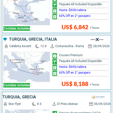
Paquete All Included Disponible
Hasta -$600/cabina
60% Off en 2° pasajero
US$ 6,842
+Tasas
Comidas incluidas
TURQUÍA, GRECIA, ITALIA
Celebrity Ascent
12 d
Civitavecchia - Roma
28/09/2026
Crucero Premium
Paquete All Included Disponible
Hasta -$600/cabina
60% Off en 2° pasajero
US$ 8,188
+Tasas
Comidas incluidas
TURQUÍA, GRECIA
Star Flyer
8 d
El Pireo Atenas
05/09/2026
Servicio de mayordomo 24/24