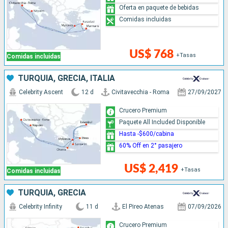
Oferta en paquete de bebidas
Comidas incluidas
US$ 768
+Tasas
Comidas incluidas
TURQUÍA, GRECIA, ITALIA
Celebrity Ascent
12 d
Civitavecchia - Roma
27/09/2027
Crucero Premium
Paquete All Included Disponible
Hasta -$600/cabina
60% Off en 2° pasajero
US$ 2,419
+Tasas
Comidas incluidas
TURQUÍA, GRECIA
Celebrity Infinity
11 d
El Pireo Atenas
07/09/2026
Crucero Premium