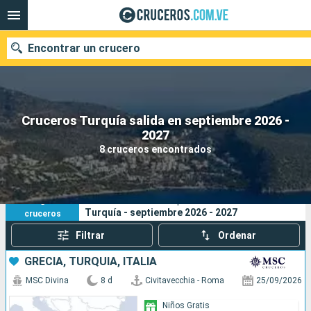
Encontrar un crucero
Cruceros Turquía salida en septiembre 2026 -
Nuestros destinos
2027
8 cruceros encontrados
Fecha de salida
Puertos
Compañías
8
Sus criterios de búsqueda:
Turquía - septiembre 2026 - 2027
cruceros
Buscar
Filtrar
Ordenar
GRECIA, TURQUÍA, ITALIA
MSC Divina
8 d
Civitavecchia - Roma
25/09/2026
Niños Gratis