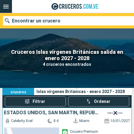
Encontrar un crucero
Cruceros Islas vírgenes Británicas salida en
Nuestros destinos
enero 2027 - 2028
4 cruceros encontrados
Fecha de salida
Puertos
Compañías
4
Sus criterios de búsqueda:
Islas vírgenes Británicas - enero 2027 - 2028
cruceros
Buscar
Filtrar
Ordenar
ESTADOS UNIDOS, SAN MARTÍN, REPÚBLICA DOMINICANA
Celebrity Xcel
8 d
Miami
10/01/2027
Crucero Premium