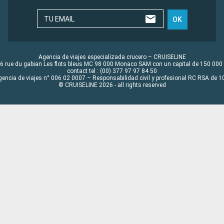
TU EMAIL
OK
Agencia de viajes especializada crucero – CRUISELINE
6 rue du gabian Les flots bleus MC 98 000 Monaco SAM con un capital de 150 000
contact tel : (00) 377 97 97 84 50
gencia de viajes n° 006 02 0007 – Responsabilidad civil y profesional RC RSA de
© CRUISELINE 2026 - all rights reserved