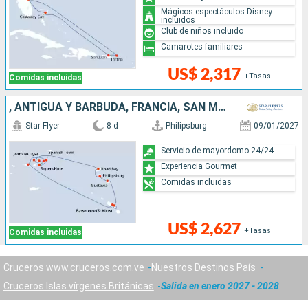
Mágicos espectáculos Disney
incluidos
Club de niños incluido
Camarotes familiares
US$ 2,317
+Tasas
Comidas incluidas
, ANTIGUA Y BARBUDA, FRANCIA, SAN MARTÍN
Star Flyer
8 d
Philipsburg
09/01/2027
Servicio de mayordomo 24/24
Experiencia Gourmet
Comidas incluidas
US$ 2,627
+Tasas
Comidas incluidas
Cruceros www.cruceros.com.ve
Nuestros Destinos País
Cruceros Islas vírgenes Británicas
Salida en enero 2027 - 2028