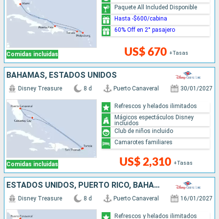
Paquete All Included Disponible
Hasta -$600/cabina
60% Off en 2° pasajero
US$ 670
+Tasas
Comidas incluidas
BAHAMAS, ESTADOS UNIDOS
Disney Treasure
8 d
Puerto Canaveral
30/01/2027
Refrescos y helados ilimitados
Mágicos espectáculos Disney
incluidos
Club de niños incluido
Camarotes familiares
US$ 2,310
+Tasas
Comidas incluidas
ESTADOS UNIDOS, PUERTO RICO, BAHAMAS
Disney Treasure
8 d
Puerto Canaveral
16/01/2027
Refrescos y helados ilimitados