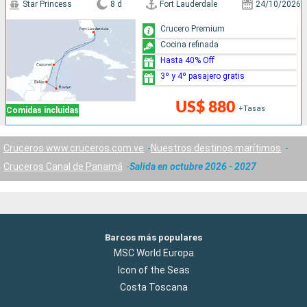
Star Princess
8 d
Fort Lauderdale
24/10/2026
Crucero Premium
Cocina refinada
Hasta 40% Off
3º y 4º pasajero gratis
US$ 880
+Tasas
Comidas incluidas
Cruceros www.cruceros.com.ve
Nuestros destinos marítimos
Cruceros Canal de Panamá
Salida en octubre 2026 - 2027
Barcos más populares
MSC World Europa
Icon of the Seas
Costa Toscana