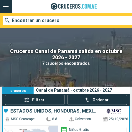
Encontrar un crucero
Cruceros Canal de Panamá salida en octubre
Nuestros destinos
2026 - 2027
7 cruceros encontrados
Fecha de salida
Puertos
Compañías
7
Sus criterios de búsqueda:
Canal de Panamá - octubre 2026 - 2027
cruceros
Buscar
Filtrar
Ordenar
ESTADOS UNIDOS, HONDURAS, MÉXICO
MSC Seascape
8 d
Galveston
25/10/2026
Niños Gratis