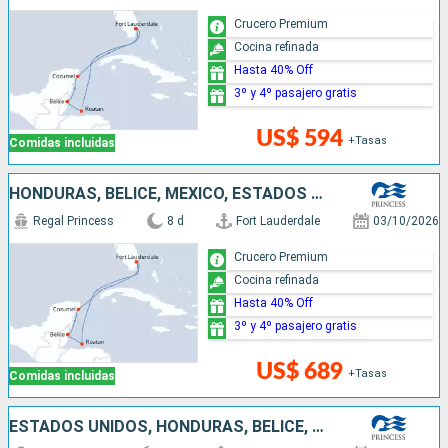
Crucero Premium
Cocina refinada
Hasta 40% Off
3º y 4º pasajero gratis
US$ 594
+Tasas
Comidas incluidas
HONDURAS, BELICE, MÉXICO, ESTADOS UNIDOS
Regal Princess
8 d
Fort Lauderdale
03/10/2026
Crucero Premium
Cocina refinada
Hasta 40% Off
3º y 4º pasajero gratis
US$ 689
+Tasas
Comidas incluidas
ESTADOS UNIDOS, HONDURAS, BELICE, MÉXICO