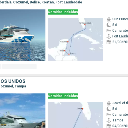
uderdale, Cozumel, Belice, Roatan, Fort Lauderdale
Comidas incluidas
Sun Princ
8 d
Camarote
Fort Laud
21/03/20
DOS UNIDOS
 Cozumel, Tampa
Comidas incluidas
Jewel of 
5 d
Camarote
Tampa
04/03/20