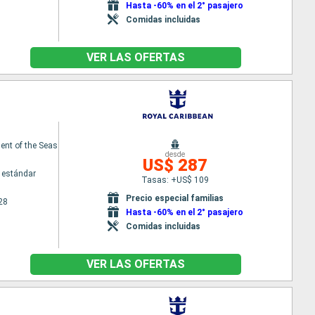
Hasta -60% en el 2° pasajero
Comidas incluidas
VER LAS OFERTAS
nt of the Seas
desde
US$ 287
 estándar
Tasas: +US$ 109
Precio especial familias
28
Hasta -60% en el 2° pasajero
Comidas incluidas
VER LAS OFERTAS