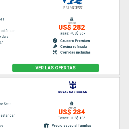
ess
desde
US$ 282
 estándar
Tasas: +US$ 367
erdale
Crucero Premium
27
Cocina refinada
Comidas incluidas
VER LAS OFERTAS
the Seas
desde
US$ 284
 estándar
Tasas: +US$ 105
Precio especial familias
27