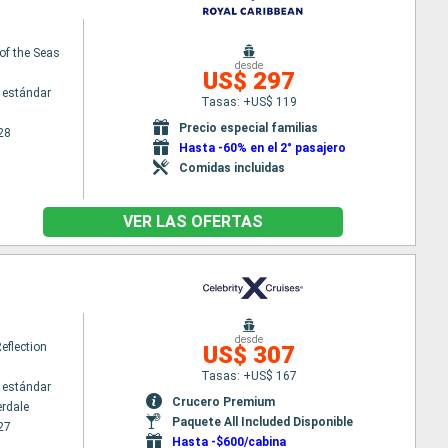
of the Seas
desde
US$ 297
 estándar
Tasas: +US$ 119
Precio especial familias
28
Hasta -60% en el 2° pasajero
Comidas incluidas
VER LAS OFERTAS
desde
Reflection
US$ 307
Tasas: +US$ 167
 estándar
Crucero Premium
erdale
Paquete All Included Disponible
27
Hasta -$600/cabina