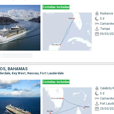
Comidas incluidas
Radiance 
5 d
Camarote
Tampa
09/03/20
DOS, BAHAMAS
uderdale, Key West, Nassau, Fort Lauderdale
Comidas incluidas
Celebrity 
5 d
Camarote
Fort Laud
29/03/20