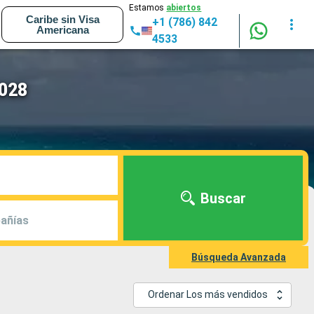
Estamos
abiertos
Caribe sin Visa
+1 (786) 842
Americana
4533
2028
Buscar
añías
Búsqueda Avanzada
Ordenar Los más vendidos