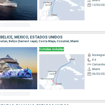
Miami
13/03/20
BELICE, MÉXICO, ESTADOS UNIDOS
 Roatan, Belize (harvest caye), Costa Maya, Cozumel, Miami
Comidas incluidas
Norwegia
8 d
Camarote
Miami
06/03/20