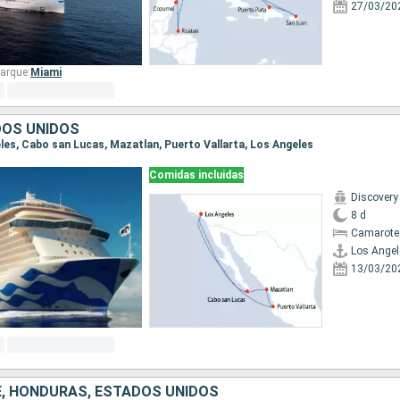
27/03/20
arque:
Miami
DOS UNIDOS
eles, Cabo san Lucas, Mazatlan, Puerto Vallarta, Los Angeles
Comidas incluidas
Discovery
8 d
Camarote
Los Angel
13/03/20
CE, HONDURAS, ESTADOS UNIDOS