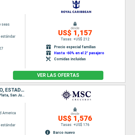
e seas
desde
US$ 1,157
 estándar
Tasas: +US$ 212
Precio especial familias
27
Hasta -60% en el 2° pasajero
Comidas incluidas
VER LAS OFERTAS
HONDURAS, MÉXICO, BAHAMAS, REPÚBLICA DOMINICANA, PUERTO RICO, ESTADOS UNIDOS
Itinerario : Miami, Roatan, Costa Maya, Cozumel, Ocean cay MSC marine reserve, Miami, Puerto Plata, San Juan, Ocean cay MSC marine reserve, Miami
d America
desde
US$ 1,576
Tasas: +US$ 176
 estándar
Barco nuevo