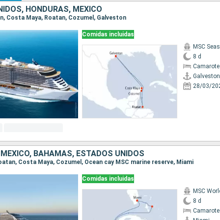
IDOS, HONDURAS, MÉXICO
ton, Costa Maya, Roatan, Cozumel, Galveston
Comidas incluidas
MSC Seas
8 d
Camarote
Galveston
28/03/20
MÉXICO, BAHAMAS, ESTADOS UNIDOS
 Roatan, Costa Maya, Cozumel, Ocean cay MSC marine reserve, Miami
Comidas incluidas
MSC Worl
8 d
Camarote