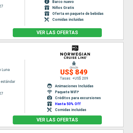
Barco nuevo
27
Niños Gratis
Oferta en paquete de bebidas
Comidas incluidas
VER LAS OFERTAS
desde
n Luna
US$ 849
Tasas: +US$ 209
 estándar
Animaciones Incluidas
Paquete WiFi*
27
Créditos para excursiones
Hasta 50% Off
Comidas incluidas
VER LAS OFERTAS