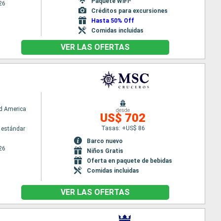
Paquete WiFi*
26
Créditos para excursiones
Hasta 50% Off
Comidas incluidas
VER LAS OFERTAS
d America
desde
US$ 702
Tasas: +US$ 86
 estándar
Barco nuevo
26
Niños Gratis
Oferta en paquete de bebidas
Comidas incluidas
VER LAS OFERTAS