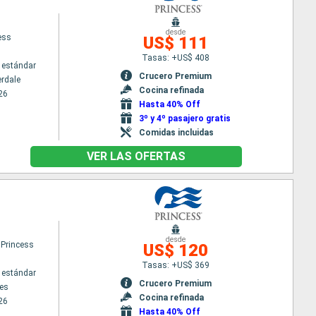
desde
ess
US$ 111
Tasas: +US$ 408
 estándar
Crucero Premium
erdale
Cocina refinada
26
Hasta 40% Off
3º y 4º pasajero gratis
Comidas incluidas
VER LAS OFERTAS
desde
 Princess
US$ 120
Tasas: +US$ 369
 estándar
Crucero Premium
es
Cocina refinada
26
Hasta 40% Off