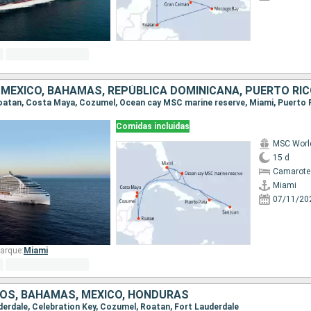
Comidas incluidas
MSC Worl
15 d
Camarote
Miami
07/11/20
arque:
Miami
OS, BAHAMAS, MÉXICO, HONDURAS
uderdale, Celebration Key, Cozumel, Roatan, Fort Lauderdale