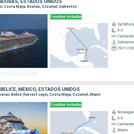
NDURAS, ESTADOS UNIDOS
ton, Costa Maya, Roatan, Cozumel, Galveston
Comidas incluidas
Symphony 
8 d
Camarote
Galveston
29/11/20
BELICE, MÉXICO, ESTADOS UNIDOS
 Roatan, Belize (harvest caye), Costa Maya, Cozumel, Miami
Comidas incluidas
Norwegia
8 d
Camarote
Miami