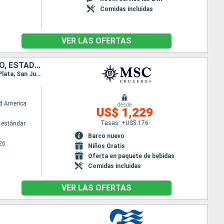
Comidas incluidas
VER LAS OFERTAS
HONDURAS, MÉXICO, BAHAMAS, REPÚBLICA DOMINICANA, PUERTO RICO, ESTADOS UNIDOS
Itinerario : Miami, Roatan, Costa Maya, Cozumel, Ocean cay MSC marine reserve, Miami, Puerto Plata, San Juan, Ocean cay MSC marine reserve, Miami
d America
desde
US$ 1,229
Tasas: +US$ 176
 estándar
Barco nuevo
26
Niños Gratis
Oferta en paquete de bebidas
Comidas incluidas
VER LAS OFERTAS