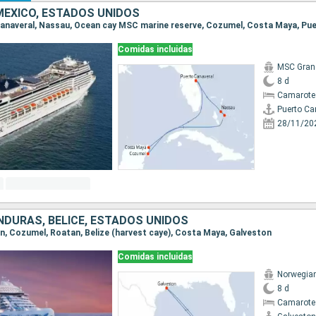
ÉXICO, ESTADOS UNIDOS
 Canaveral, Nassau, Ocean cay MSC marine reserve, Cozumel, Costa Maya, Pu
Comidas incluidas
MSC Gran
8 d
Camarote
Puerto Ca
28/11/20
NDURAS, BELICE, ESTADOS UNIDOS
ton, Cozumel, Roatan, Belize (harvest caye), Costa Maya, Galveston
Comidas incluidas
Norwegian
8 d
Camarote