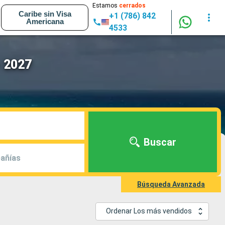
Estamos
cerrados
Caribe sin Visa
+1 (786) 842
Americana
4533
- 2027
Buscar
añías
Búsqueda Avanzada
Ordenar Los más vendidos