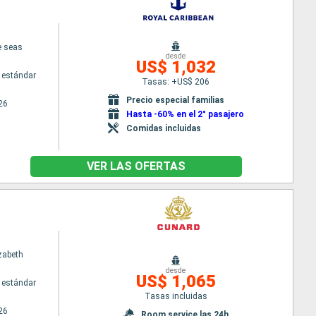
e seas
desde
US$ 1,032
 estándar
Tasas: +US$ 206
Precio especial familias
26
Hasta -60% en el 2° pasajero
Comidas incluidas
VER LAS OFERTAS
zabeth
desde
US$ 1,065
 estándar
Tasas incluidas
26
Room service las 24h