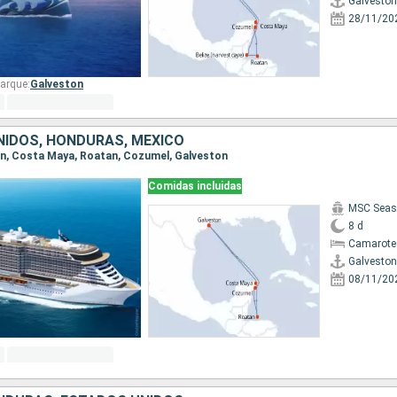
Galveston
28/11/20
arque:
Galveston
IDOS, HONDURAS, MÉXICO
ton, Costa Maya, Roatan, Cozumel, Galveston
Comidas incluidas
MSC Seas
8 d
Camarote
Galveston
08/11/20