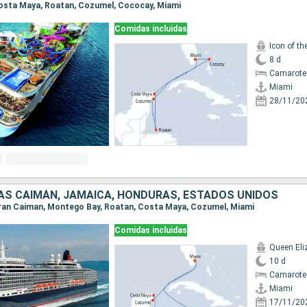
 Costa Maya, Roatan, Cozumel, Cococay, Miami
Comidas incluidas
Icon of th
8 d
Camarote
Miami
28/11/20
LAS CAIMÁN, JAMAICA, HONDURAS, ESTADOS UNIDOS
 Gran Caiman, Montego Bay, Roatan, Costa Maya, Cozumel, Miami
Comidas incluidas
Queen Eli
10 d
Camarote
Miami
17/11/20