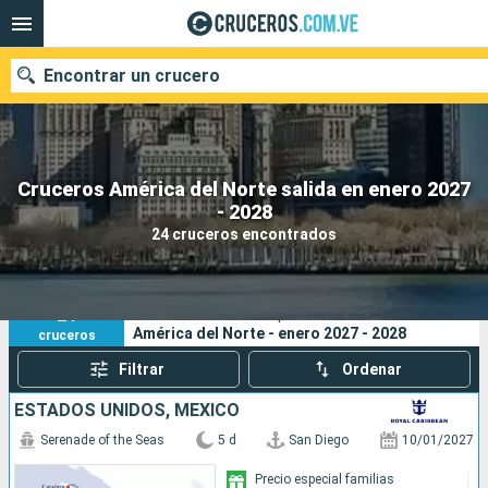
Encontrar un crucero
Cruceros América del Norte salida en enero 2027
Nuestros destinos
- 2028
24 cruceros encontrados
Fecha de salida
Puertos
Compañías
24
Sus criterios de búsqueda:
América del Norte - enero 2027 - 2028
cruceros
Buscar
Filtrar
Ordenar
ESTADOS UNIDOS, MÉXICO
Serenade of the Seas
5 d
San Diego
10/01/2027
Precio especial familias