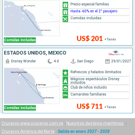
Precio especial familias
Hasta -60% en el 2° pasajero
Comidas incluidas
US$ 201
+Tasas
Comidas incluidas
ESTADOS UNIDOS, MÉXICO
Disney Wonder
4 d
San Diego
29/01/2027
Refrescos y helados ilimitados
Mágicos espectáculos Disney
incluidos
Club de niños incluido
Camarotes familiares
US$ 711
+Tasas
Comidas incluidas
Cruceros www.cruceros.com.ve
Nuestros destinos marítimos
Cruceros América del Norte
Salida en enero 2027 - 2028