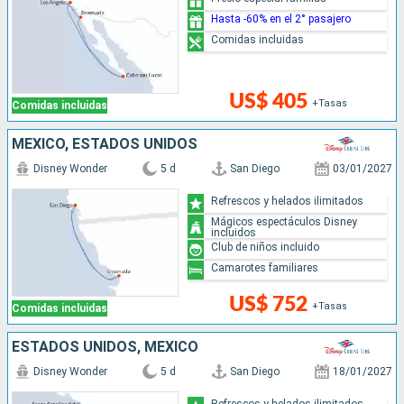
Hasta -60% en el 2° pasajero
Comidas incluidas
US$ 405
+Tasas
Comidas incluidas
MÉXICO, ESTADOS UNIDOS
Disney Wonder
5 d
San Diego
03/01/2027
Refrescos y helados ilimitados
Mágicos espectáculos Disney
incluidos
Club de niños incluido
Camarotes familiares
US$ 752
+Tasas
Comidas incluidas
ESTADOS UNIDOS, MÉXICO
Disney Wonder
5 d
San Diego
18/01/2027
Refrescos y helados ilimitados