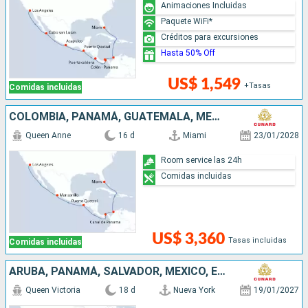
Animaciones Incluidas
Paquete WiFi*
Créditos para excursiones
Hasta 50% Off
US$ 1,549
+Tasas
Comidas incluidas
COLOMBIA, PANAMÁ, GUATEMALA, MÉXICO, ESTADOS UNIDOS
Queen Anne
16 d
Miami
23/01/2028
Room service las 24h
Comidas incluidas
US$ 3,360
Tasas incluidas
Comidas incluidas
ARUBA, PANAMÁ, SALVADOR, MÉXICO, ESTADOS UNIDOS
Queen Victoria
18 d
Nueva York
19/01/2027