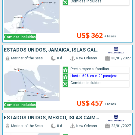
Comidas incluidas
US$ 362
+Tasas
Comidas incluidas
ESTADOS UNIDOS, JAMAICA, ISLAS CAIMÁN, MÉXICO
Mariner of the Seas
8 d
New Orleans
30/01/2027
Precio especial familias
Hasta -60% en el 2° pasajero
Comidas incluidas
US$ 457
+Tasas
Comidas incluidas
ESTADOS UNIDOS, MÉXICO, ISLAS CAIMÁN, JAMAICA
Mariner of the Seas
8 d
New Orleans
23/01/2027