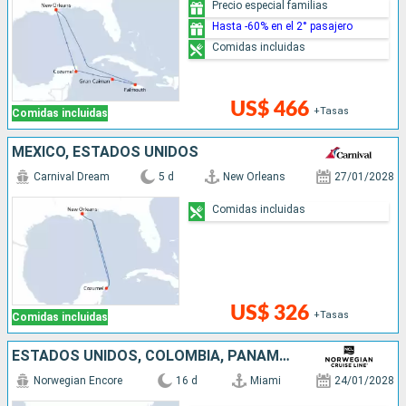
Precio especial familias
Hasta -60% en el 2° pasajero
Comidas incluidas
US$ 466
+Tasas
Comidas incluidas
MÉXICO, ESTADOS UNIDOS
Carnival Dream
5 d
New Orleans
27/01/2028
Comidas incluidas
US$ 326
+Tasas
Comidas incluidas
ESTADOS UNIDOS, COLOMBIA, PANAMÁ, PUERTO RICO, GUATEMALA, MÉXICO
Norwegian Encore
16 d
Miami
24/01/2028