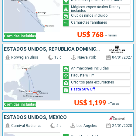
Mágicos espectáculos Disney
incluidos
Club de niños incluido
Camarotes familiares
US$ 768
+Tasas
Comidas incluidas
ESTADOS UNIDOS, REPÚBLICA DOMINICANA, PUERTO RICO, SAN MARTÍN
Norwegian Bliss
13 d
Nueva York
04/01/2027
Animaciones Incluidas
Paquete WiFi*
Créditos para excursiones
Hasta 50% Off
US$ 1,199
+Tasas
Comidas incluidas
ESTADOS UNIDOS, MÉXICO
Carnival Radiance
5 d
Los Angeles
24/01/2028