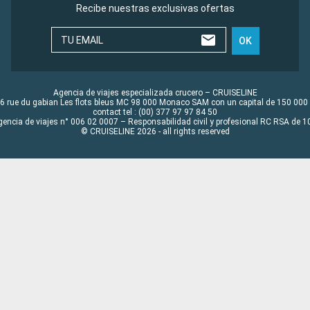
Recibe nuestras exclusivas ofertas
TU EMAIL
OK
Agencia de viajes especializada crucero – CRUISELINE
6 rue du gabian Les flots bleus MC 98 000 Monaco SAM con un capital de 150 000
contact tel : (00) 377 97 97 84 50
gencia de viajes n° 006 02 0007 – Responsabilidad civil y profesional RC RSA de
© CRUISELINE 2026 - all rights reserved