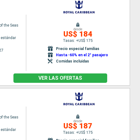
of the Seas
desde
US$ 184
 estándar
Tasas: +US$ 175
Precio especial familias
27
Hasta -60% en el 2° pasajero
Comidas incluidas
VER LAS OFERTAS
of the Seas
desde
US$ 187
 estándar
Tasas: +US$ 175