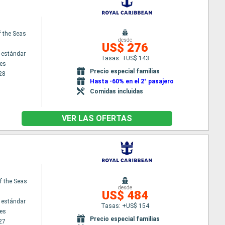
f the Seas
desde
US$ 276
 estándar
Tasas: +US$ 143
es
Precio especial familias
28
Hasta -60% en el 2° pasajero
Comidas incluidas
VER LAS OFERTAS
f the Seas
desde
US$ 484
 estándar
Tasas: +US$ 154
es
Precio especial familias
27