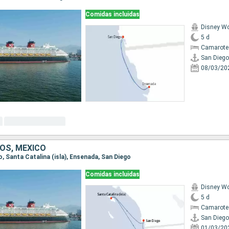
Comidas incluidas
Disney W
5 d
Camarote
San Diego
08/03/20
OS, MÉXICO
go, Santa Catalina (isla), Ensenada, San Diego
Comidas incluidas
Disney W
5 d
Camarote
San Diego
01/03/20