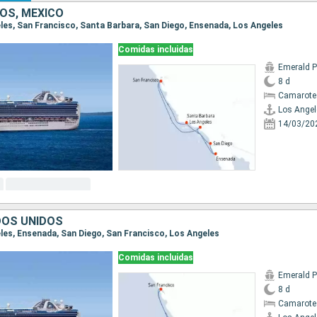
OS, MÉXICO
geles, San Francisco, Santa Barbara, San Diego, Ensenada, Los Angeles
Comidas incluidas
Emerald P
8 d
Camarote
Los Angel
14/03/20
DOS UNIDOS
eles, Ensenada, San Diego, San Francisco, Los Angeles
Comidas incluidas
Emerald P
8 d
Camarote