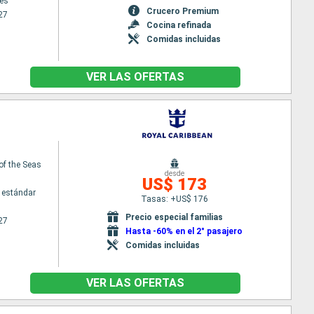
es
Crucero Premium
27
Cocina refinada
Comidas incluidas
VER LAS OFERTAS
of the Seas
desde
US$ 173
 estándar
Tasas: +US$ 176
Precio especial familias
27
Hasta -60% en el 2° pasajero
Comidas incluidas
VER LAS OFERTAS