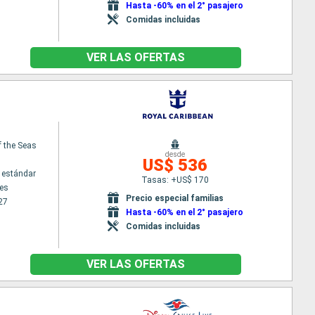
Hasta -60% en el 2° pasajero
Comidas incluidas
VER LAS OFERTAS
f the Seas
desde
US$ 536
 estándar
Tasas: +US$ 170
es
Precio especial familias
27
Hasta -60% en el 2° pasajero
Comidas incluidas
VER LAS OFERTAS