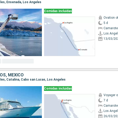
eles, Ensenada, Los Angeles
Comidas incluidas
Ovation o
5 d
Camarote
Los Angel
13/03/20
OS, MÉXICO
eles, Catalina, Cabo san Lucas, Los Angeles
Comidas incluidas
Voyager o
7 d
Camarote
Los Angel
26/03/20