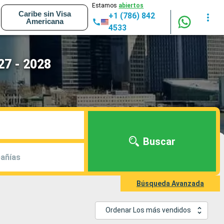
Estamos
abiertos
Caribe sin Visa
+1 (786) 842
Americana
4533
27 - 2028
Buscar
añías
Búsqueda Avanzada
Ordenar Los más vendidos