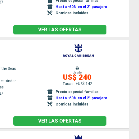
Precio especial familias
27
Hasta -60% en el 2° pasajero
Comidas incluidas
VER LAS OFERTAS
f the Seas
desde
US$ 240
 estándar
Tasas: +US$ 142
es
Precio especial familias
27
Hasta -60% en el 2° pasajero
Comidas incluidas
VER LAS OFERTAS