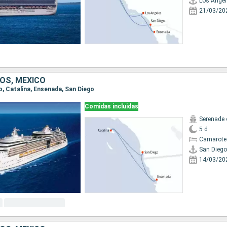
Los Angel
21/03/20
OS, MÉXICO
go, Catalina, Ensenada, San Diego
Comidas incluidas
Serenade 
5 d
Camarote
San Diego
14/03/20