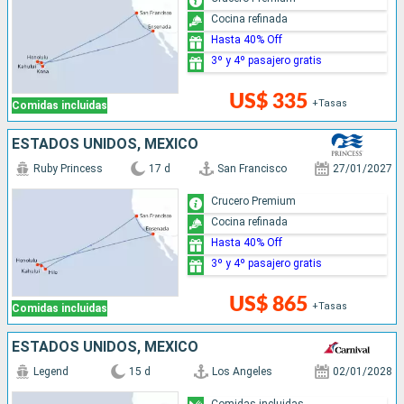
Cocina refinada
Hasta 40% Off
3º y 4º pasajero gratis
US$ 335
+Tasas
Comidas incluidas
ESTADOS UNIDOS, MÉXICO
Ruby Princess
17 d
San Francisco
27/01/2027
Crucero Premium
Cocina refinada
Hasta 40% Off
3º y 4º pasajero gratis
US$ 865
+Tasas
Comidas incluidas
ESTADOS UNIDOS, MÉXICO
Legend
15 d
Los Angeles
02/01/2028
Comidas incluidas