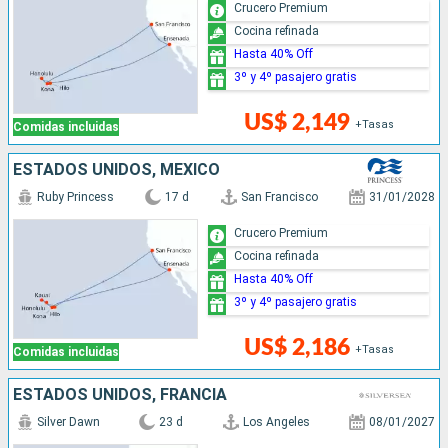
Crucero Premium
Cocina refinada
Hasta 40% Off
3º y 4º pasajero gratis
US$ 2,149
+Tasas
Comidas incluidas
ESTADOS UNIDOS, MÉXICO
Ruby Princess
17 d
San Francisco
31/01/2028
Crucero Premium
Cocina refinada
Hasta 40% Off
3º y 4º pasajero gratis
US$ 2,186
+Tasas
Comidas incluidas
ESTADOS UNIDOS, FRANCIA
Silver Dawn
23 d
Los Angeles
08/01/2027