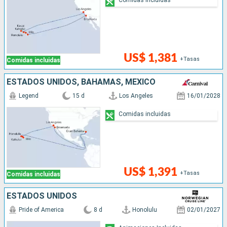
US$ 1,381
+Tasas
Comidas incluidas
ESTADOS UNIDOS, BAHAMAS, MÉXICO
Legend
15 d
Los Angeles
16/01/2028
Comidas incluidas
US$ 1,391
+Tasas
Comidas incluidas
ESTADOS UNIDOS
Pride of America
8 d
Honolulu
02/01/2027