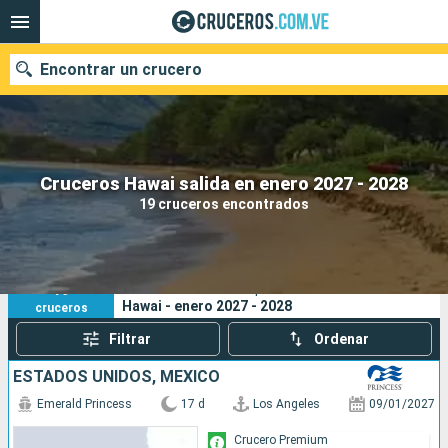
Encontrar un crucero
Nuestros destinos
Cruceros Hawai salida en enero 2027 - 2028
19 cruceros encontrados
Fecha de salida
Puertos
Compañías
19
Sus criterios de búsqueda:
Hawai - enero 2027 - 2028
cruceros
Buscar
Filtrar
Ordenar
ESTADOS UNIDOS, MÉXICO
Emerald Princess
17 d
Los Angeles
09/01/2027
Crucero Premium