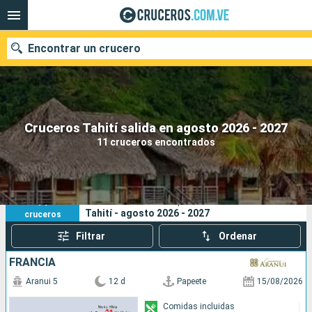
Encontrar un crucero
Nuestros destinos
Cruceros Tahití salida en agosto 2026 - 2027
11 cruceros encontrados
Fecha de salida
Puertos
Compañías
11
Sus criterios de búsqueda:
Tahití - agosto 2026 - 2027
cruceros
Buscar
Filtrar
Ordenar
FRANCIA
Aranui 5
12 d
Papeete
15/08/2026
Comidas incluidas