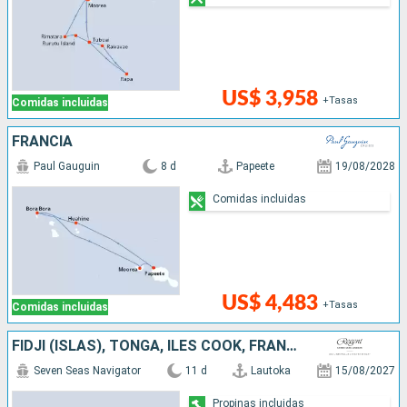
US$ 3,958
+Tasas
Comidas incluidas
FRANCIA
Paul Gauguin
8 d
Papeete
19/08/2028
Comidas incluidas
US$ 4,483
+Tasas
Comidas incluidas
FIDJI (ISLAS), TONGA, ILES COOK, FRANCIA
Seven Seas Navigator
11 d
Lautoka
15/08/2027
Propinas incluidas