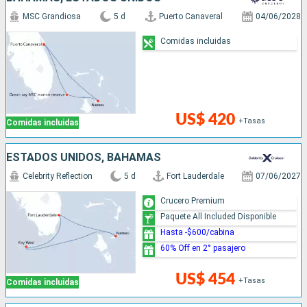
MSC Grandiosa
5 d
Puerto Canaveral
04/06/2028
Comidas incluidas
US$ 420
+Tasas
Comidas incluidas
ESTADOS UNIDOS, BAHAMAS
Celebrity Reflection
5 d
Fort Lauderdale
07/06/2027
Crucero Premium
Paquete All Included Disponible
Hasta -$600/cabina
60% Off en 2° pasajero
US$ 454
+Tasas
Comidas incluidas