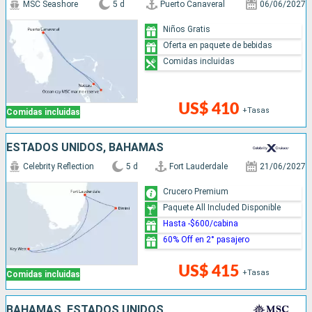
MSC Seashore
5 d
Puerto Canaveral
06/06/2027
Niños Gratis
Oferta en paquete de bebidas
Comidas incluidas
US$ 410
+Tasas
Comidas incluidas
ESTADOS UNIDOS, BAHAMAS
Celebrity Reflection
5 d
Fort Lauderdale
21/06/2027
Crucero Premium
Paquete All Included Disponible
Hasta -$600/cabina
60% Off en 2° pasajero
US$ 415
+Tasas
Comidas incluidas
BAHAMAS, ESTADOS UNIDOS