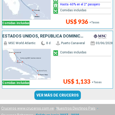
Hasta -60% en el 2° pasajero
Comidas incluidas
US$ 936
+Tasas
Comidas incluidas
ESTADOS UNIDOS, REPÚBLICA DOMINICANA, BAHAMAS
MSC World Atlantic
8 d
Puerto Canaveral
03/06/2028
Comidas incluidas
US$ 1,133
+Tasas
Comidas incluidas
VER MÁS DE CRUCEROS
Cruceros www.cruceros.com.ve
Nuestros Destinos País