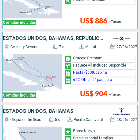
US$ 886
+Tasas
Comidas incluidas
ESTADOS UNIDOS, BAHAMAS, REPÚBLICA DOMINICANA
Celebrity Beyond
7 d
Miami
27/06/2027
Crucero Premium
Paquete All Included Disponible
Hasta -$600/cabina
60% Off en 2° pasajero
US$ 904
+Tasas
Comidas incluidas
ESTADOS UNIDOS, BAHAMAS
Utopia of the Seas
5 d
Puerto Canaveral
28/06/2027
Barco Nuevo
Precio especial familias