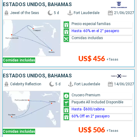
ESTADOS UNIDOS, BAHAMAS
Jewel of the Seas
5 d
Fort Lauderdale
21/06/2027
Precio especial familias
Hasta -60% en el 2° pasajero
Comidas incluidas
US$ 456
+Tasas
Comidas incluidas
ESTADOS UNIDOS, BAHAMAS
Celebrity Reflection
5 d
Fort Lauderdale
14/06/2027
Crucero Premium
Paquete All Included Disponible
Hasta -$600/cabina
60% Off en 2° pasajero
US$ 506
+Tasas
Comidas incluidas