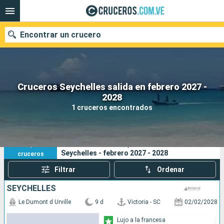
Encontrar un crucero
Cruceros Seychelles salida en febrero 2027 -
Nuestros destinos
2028
1 cruceros encontrados
Fecha de salida
Puertos
Compañías
1
Sus criterios de búsqueda:
Seychelles - febrero 2027 - 2028
cruceros
Buscar
Filtrar
Ordenar
SEYCHELLES
Le Dumont d Urville
9 d
Victoria - SC
02/02/2028
Lujo a la francesa