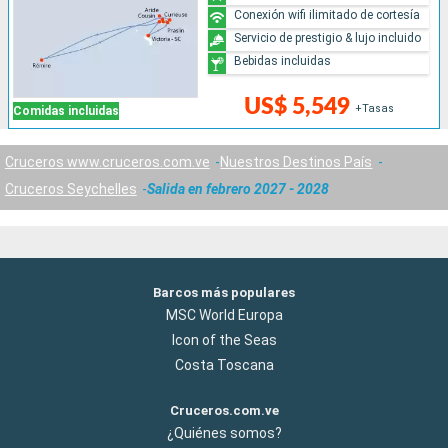
Conexión wifi ilimitado de cortesía
Servicio de prestigio & lujo incluido
Bebidas incluidas
US$ 5,549
+Tasas
Comidas incluidas
Cruceros www.cruceros.com.ve
Nuestros Destinos País
Cruceros Seychelles
Salida en febrero 2027 - 2028
Barcos más populares
MSC World Europa
Icon of the Seas
Costa Toscana
Cruceros.com.ve
¿Quiénes somos?