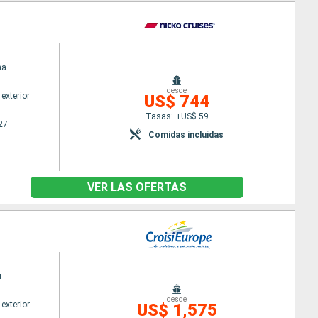
ma
desde
exterior
US$ 744
Tasas: +US$ 59
27
Comidas incluidas
VER LAS OFERTAS
i
desde
exterior
US$ 1,575