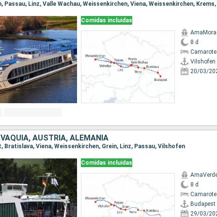
Comidas incluidas
AmaMora
8 d
Camarote 
Vilshofen
20/03/20
VAQUIA, AUSTRIA, ALEMANIA
t, Bratislava, Viena, Weissenkirchen, Grein, Linz, Passau, Vilshofen
Comidas incluidas
AmaVerd
8 d
Camarote 
Budapest
29/03/20