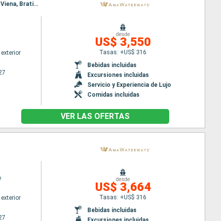
Itinerario : Vilshofen, Passau, Linz, Valle Wachau, Weissenkirchen, Viena, Weissenkirchen, Krems, Viena, Bratislava, Esztergom, Budapest
desde
US$ 3,550
Tasas: +US$ 316
exterior
Bebidas incluidas
27
Excursiones incluidas
Servicio y Experiencia de Lujo
Comidas incluidas
VER LAS OFERTAS
e
desde
US$ 3,664
Tasas: +US$ 316
exterior
Bebidas incluidas
27
Excursiones incluidas