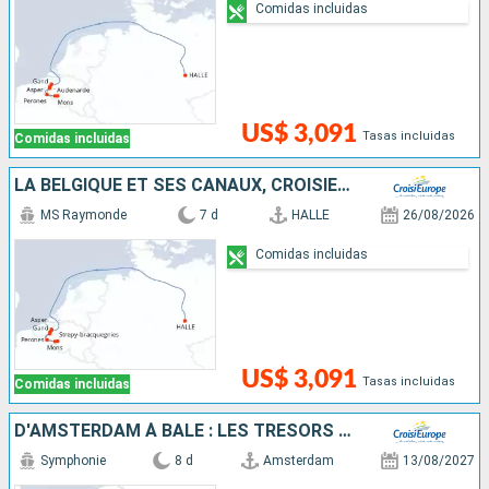
Comidas incluidas
US$ 3,091
Tasas incluidas
Comidas incluidas
LA BELGIQUE ET SES CANAUX, CROISIÈRE À LA RENCONTRE DE L'ART, DU PATRIMOINE ET DES SAVEURS (PORT/PORT)
MS Raymonde
7 d
HALLE
26/08/2026
Comidas incluidas
US$ 3,091
Tasas incluidas
Comidas incluidas
D'AMSTERDAM À BÂLE : LES TRÉSORS D'UN FLEUVE MYTHIQUE, LE RHIN
Symphonie
8 d
Amsterdam
13/08/2027