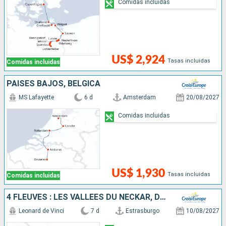
Comidas incluidas
US$ 2,924
Tasas incluidas
Comidas incluidas
PAISES BAJOS, BÉLGICA
MS Lafayette
6 d
Amsterdam
20/08/2027
Comidas incluidas
US$ 1,930
Tasas incluidas
Comidas incluidas
4 FLEUVES : LES VALLÉES DU NECKAR, DU RHIN ROMANTIQUE, DE LA MOSELLE ET DE LA SARRE
Leonard de Vinci
7 d
Estrasburgo
10/08/2027