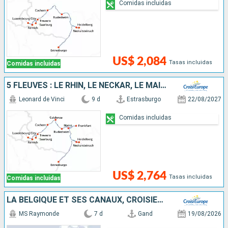
Comidas incluidas
US$ 2,084
Tasas incluidas
Comidas incluidas
5 FLEUVES : LE RHIN, LE NECKAR, LE MAIN, LA MOSELLE ET LA SARRE
Leonard de Vinci
9 d
Estrasburgo
22/08/2027
Comidas incluidas
US$ 2,764
Tasas incluidas
Comidas incluidas
LA BELGIQUE ET SES CANAUX, CROISIÈRE À LA RENCONTRE DE L'ART, DU PATRIMOINE ET DES SAVEURS (PORT-PORT)
MS Raymonde
7 d
Gand
19/08/2026