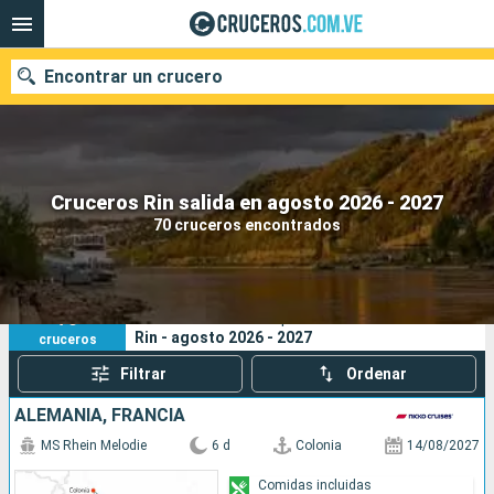
Encontrar un crucero
Nuestros destinos
Cruceros Rin salida en agosto 2026 - 2027
70 cruceros encontrados
Fecha de salida
Puertos
Compañías
70
Sus criterios de búsqueda:
Rin - agosto 2026 - 2027
cruceros
Buscar
Filtrar
Ordenar
ALEMANIA, FRANCIA
MS Rhein Melodie
6 d
Colonia
14/08/2027
Comidas incluidas