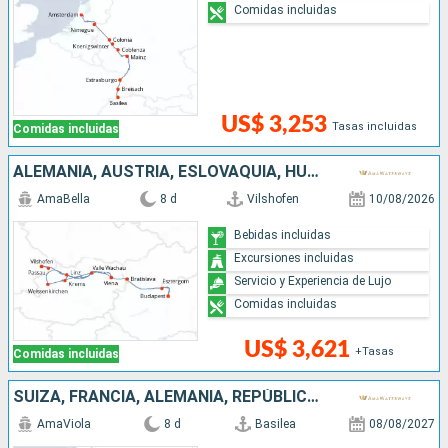
Comidas incluidas
US$ 3,253
Tasas incluidas
Comidas incluidas
ALEMANIA, AUSTRIA, ESLOVAQUIA, HUNGRÍA
AmaBella
8 d
Vilshofen
10/08/2026
Bebidas incluidas
Excursiones incluidas
Servicio y Experiencia de Lujo
Comidas incluidas
US$ 3,621
+Tasas
Comidas incluidas
SUIZA, FRANCIA, ALEMANIA, REPÚBLICA DOMINICANA, PAISES BAJOS
AmaViola
8 d
Basilea
08/08/2027