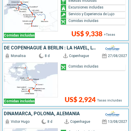
Bebidas incluidas
Excursiones incluidas
Servicio y Experiencia de Lujo
Comidas incluidas
US$ 9,338
+Tasas
Comidas incluidas
DE COPENHAGUE À BERLIN : LA HAVEL, L'ODER ET LA MER BALTIQUE
Monalisa
8 d
Copenhague
27/08/2027
Comidas incluidas
US$ 2,924
Tasas incluidas
Comidas incluidas
DINAMARCA, POLONIA, ALEMANIA
Victor Hugo
8 d
Copenhague
13/08/2027