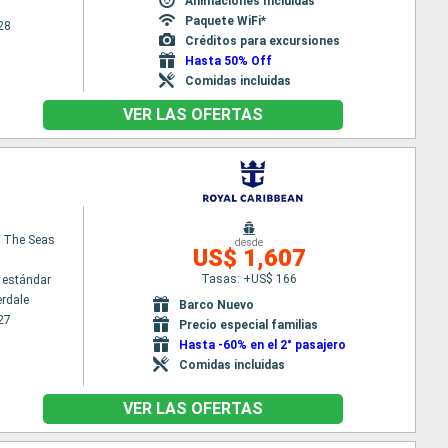
Animaciones Incluidas
Paquete WiFi*
28
Créditos para excursiones
Hasta 50% Off
Comidas incluidas
VER LAS OFERTAS
 The Seas
desde
US$ 1,607
Tasas: +US$ 166
 estándar
erdale
Barco Nuevo
27
Precio especial familias
Hasta -60% en el 2° pasajero
Comidas incluidas
VER LAS OFERTAS