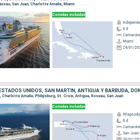
Nassau, San Juan, Charlotte Amalie, Miami
Comidas incluidas
8 d
Camarote
Miami
24/01/20
 ESTADOS UNIDOS, SAN MARTÍN, ANTIGUA Y BARBUDA, DO
n, Charlotte Amalie, Philipsburg, St. Croix, Antigua, Roseau, San Juan
Comidas incluidas
Rhapsody 
8 d
Camarote
San Juan
30/01/20