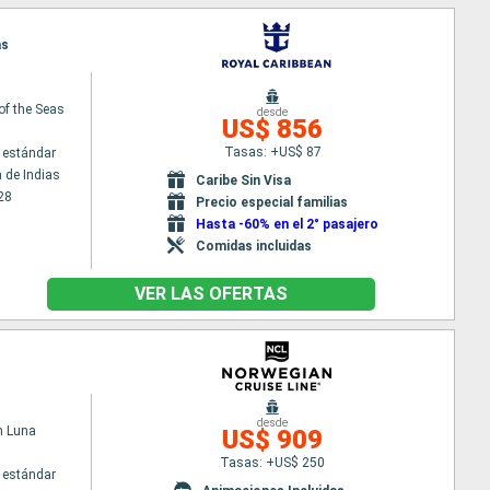
as
of the Seas
desde
US$ 856
Tasas: +US$ 87
 estándar
 de Indias
Caribe Sin Visa
28
Precio especial familias
Hasta -60% en el 2° pasajero
Comidas incluidas
VER LAS OFERTAS
desde
n Luna
US$ 909
Tasas: +US$ 250
 estándar