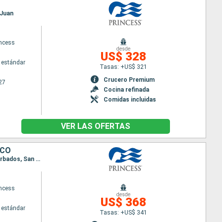
 Juan
ncess
desde
US$ 328
 estándar
Tasas: +US$ 321
Crucero Premium
27
Cocina refinada
Comidas incluidas
VER LAS OFERTAS
ICO
Itinerario : San Juan, San Thomas, Saint Martin (Antilles Néerlandaises), Antigua, Santa Lucia, Barbados, San Juan
ncess
desde
US$ 368
 estándar
Tasas: +US$ 341