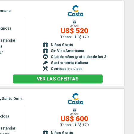
 Romana
desde
scinosa
US$ 520
Tasas: +US$ 179
 estándar
Niños Gratis
na
Sin Visa Americana
27
Club de niños gratis desde los 3
Gastronomía italiana
Comidas incluidas
VER LAS OFERTAS
Itinerario : Santo Domingo, Antigua, Fort-de-France, Pointe a pitre (Guadalupe), St Kitts, Tortola, Santo Domingo
desde
volosa
US$ 600
Tasas: +US$ 179
 estándar
Niños Gratis