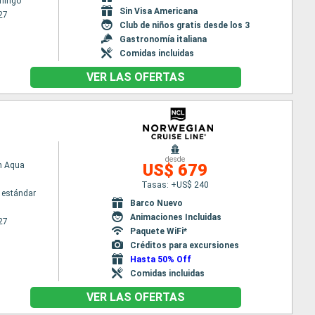
mingo
Sin Visa Americana
27
Club de niños gratis desde los 3
Gastronomía italiana
Comidas incluidas
VER LAS OFERTAS
desde
n Aqua
US$ 679
Tasas: +US$ 240
 estándar
Barco Nuevo
Animaciones Incluidas
27
Paquete WiFi*
Créditos para excursiones
Hasta 50% Off
Comidas incluidas
VER LAS OFERTAS