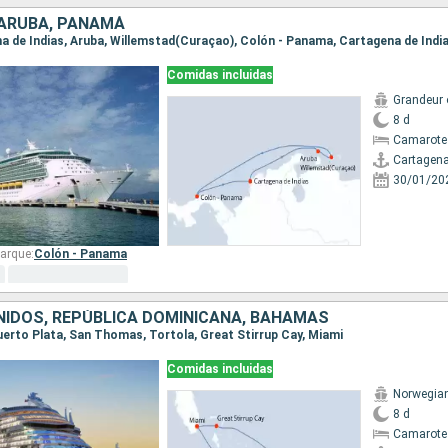
 ARUBA, PANAMÁ
ena de Indias, Aruba, Willemstad(Curaçao), Colón - Panama, Cartagena de Indi
Comidas incluidas
Grandeur 
8 d
Camarote
Cartagena
30/01/20
arque:
Colón - Panama
IDOS, REPÚBLICA DOMINICANA, BAHAMAS
Puerto Plata, San Thomas, Tortola, Great Stirrup Cay, Miami
Comidas incluidas
Norwegia
8 d
Camarote