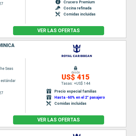
Crucero Premium
27
Cocina refinada
Comidas incluidas
VER LAS OFERTAS
MINICA
the Seas
desde
US$ 415
 estándar
Tasas: +US$ 144
Precio especial familias
27
Hasta -60% en el 2° pasajero
Comidas incluidas
VER LAS OFERTAS