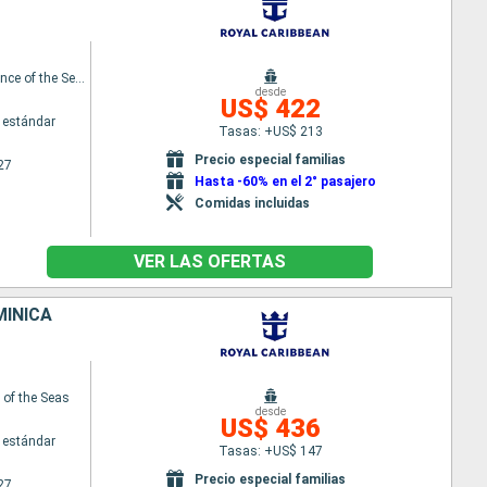
Independence of the Seas
desde
US$ 422
 estándar
Tasas: +US$ 213
Precio especial familias
27
Hasta -60% en el 2° pasajero
Comidas incluidas
VER LAS OFERTAS
MINICA
of the Seas
desde
US$ 436
 estándar
Tasas: +US$ 147
Precio especial familias
27