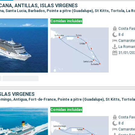
CANA, ANTILLAS, ISLAS VÍRGENES
na, Santa Lucia, Barbados, Pointe a pitre (Guadalupe), St Kitts, Tortola, La
Comidas incluidas
Costa Fa
8 d
Camarote
La Roma
31/01/20
ISLAS VÍRGENES
Comidas incluidas
Costa Fa
8 d
Camarote