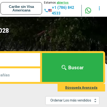
Estamos
abiertos
Caribe sin Visa
+1 (786) 842
Americana
4533
2028
Buscar
añías
Búsqueda Avanzada
Ordenar Los más vendidos