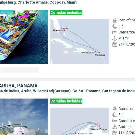
Philipsburg, Charlotte Amalie, Cococay, Miami
Comidas incluidas
Icon of th
8 d
Camarote
Miami
24/10/20
 ARUBA, PANAMÁ
ena de Indias, Aruba, Willemstad(Curaçao), Colón - Panama, Cartagena de Indi
Comidas incluidas
Grandeur 
8 d
Camarote
Cartagena
11/10/20