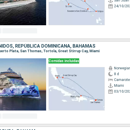
San Juan
24/10/20
IDOS, REPÚBLICA DOMINICANA, BAHAMAS
Puerto Plata, San Thomas, Tortola, Great Stirrup Cay, Miami
Comidas incluidas
Norwegia
8 d
Camarote
Miami
03/10/20