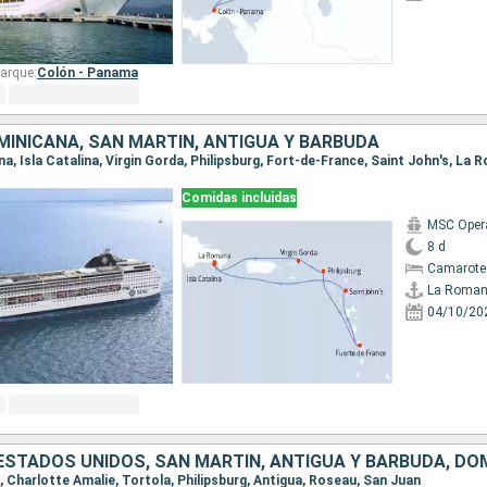
arque:
Colón - Panama
MINICANA, SAN MARTÍN, ANTIGUA Y BARBUDA
na, Isla Catalina, Virgin Gorda, Philipsburg, Fort-de-France, Saint John's, La
Comidas incluidas
MSC Oper
8 d
Camarote
La Roma
04/10/20
 ESTADOS UNIDOS, SAN MARTÍN, ANTIGUA Y BARBUDA, DO
n, Charlotte Amalie, Tortola, Philipsburg, Antigua, Roseau, San Juan