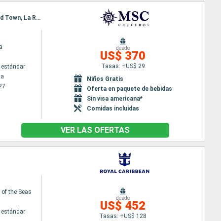
Itinerario : La Romana, Isla Catalina, Bridgetown, Fort-de-France, Pointe a pitre (Guadalupe), Road Town, La Romana
a
desde
US$ 370
Tasas: +US$ 29
 estándar
na
Niños Gratis
27
Oferta en paquete de bebidas
Sin visa americana*
Comidas incluidas
VER LAS OFERTAS
of the Seas
desde
US$ 452
 estándar
Tasas: +US$ 128