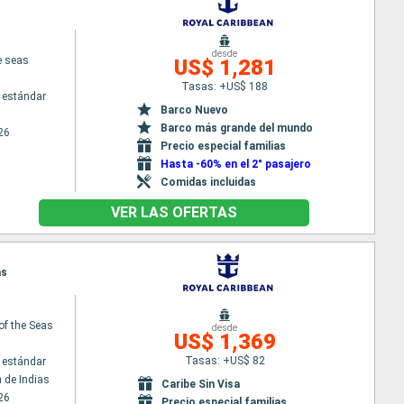
desde
e seas
US$ 1,281
Tasas: +US$ 188
 estándar
Barco Nuevo
Barco más grande del mundo
26
Precio especial familias
Hasta -60% en el 2° pasajero
Comidas incluidas
VER LAS OFERTAS
as
of the Seas
desde
US$ 1,369
Tasas: +US$ 82
 estándar
 de Indias
Caribe Sin Visa
26
Precio especial familias