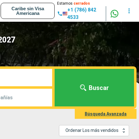
Estamos
cerrados
Caribe sin Visa
+1 (786) 842
Americana
4533
 2027
Buscar
añías
Búsqueda Avanzada
Ordenar Los más vendidos