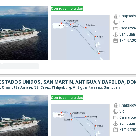
Comidas incluidas
Rhapsody 
8 d
Camarote
San Juan
17/10/20
 ESTADOS UNIDOS, SAN MARTÍN, ANTIGUA Y BARBUDA, DO
n, Charlotte Amalie, St. Croix, Philipsburg, Antigua, Roseau, San Juan
Comidas incluidas
Rhapsody 
8 d
Camarote
San Juan
31/10/20