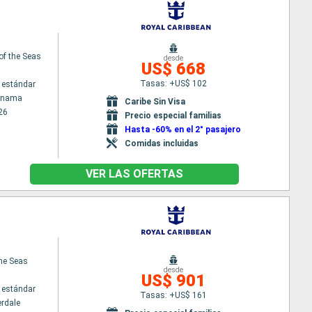
of the Seas
desde
US$ 668
Tasas: +US$ 102
 estándar
Panama
Caribe Sin Visa
26
Precio especial familias
Hasta -60% en el 2° pasajero
Comidas incluidas
VER LAS OFERTAS
the Seas
desde
US$ 901
 estándar
Tasas: +US$ 161
erdale