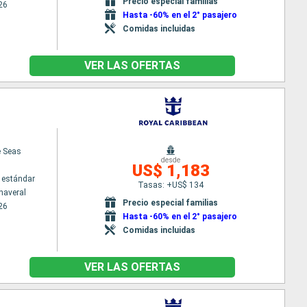
Precio especial familias
26
Hasta -60% en el 2° pasajero
Comidas incluidas
VER LAS OFERTAS
e Seas
desde
US$ 1,183
 estándar
Tasas: +US$ 134
naveral
Precio especial familias
26
Hasta -60% en el 2° pasajero
Comidas incluidas
VER LAS OFERTAS