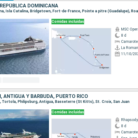
REPÚBLICA DOMINICANA
Comidas incluidas
MSC Oper
8 d
Camarote
La Roma
11/10/20
, ANTIGUA Y BARBUDA, PUERTO RICO
n, Tortola, Philipsburg, Antigua, Basseterre (St Kitts), St. Croix, San Juan
Comidas incluidas
Rhapsody 
8 d
Camarote