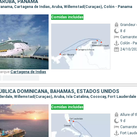
 ARUBA, PANAMÁ
- Panama, Cartagena de Indias, Aruba, Willemstad(Curaçao), Colón - Panama
Comidas incluidas
Grandeur 
8 d
Camarote
Colón - 
24/10/20
arque:
Cartagena de Indias
ÚBLICA DOMINICANA, BAHAMAS, ESTADOS UNIDOS
uderdale, Willemstad(Curaçao), Aruba, Isla Catalina, Cococay, Fort Lauderdale
Comidas incluidas
Allure of 
9 d
Camarote
Fort Laud