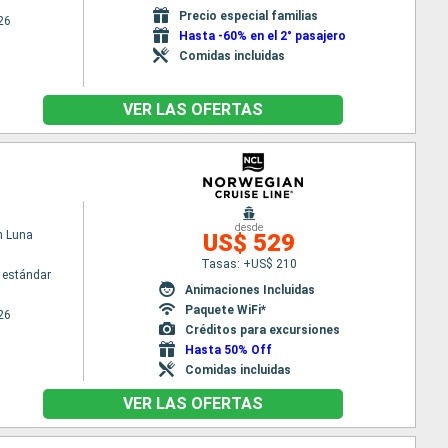
Precio especial familias
26
Hasta -60% en el 2° pasajero
Comidas incluidas
VER LAS OFERTAS
desde
n Luna
US$ 529
Tasas: +US$ 210
 estándar
Animaciones Incluidas
Paquete WiFi*
26
Créditos para excursiones
Hasta 50% Off
Comidas incluidas
VER LAS OFERTAS