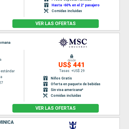
Hasta -60% en el 2° pasajero
Comidas incluidas
VER LAS OFERTAS
 Romana
a
desde
US$ 441
Tasas: +US$ 29
 estándar
na
Niños Gratis
27
Oferta en paquete de bebidas
Sin visa americana*
Comidas incluidas
VER LAS OFERTAS
MINICA