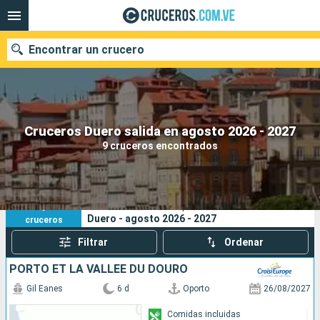
Encontrar un crucero
Nuestros destinos
Cruceros Duero salida en agosto 2026 - 2027
9 cruceros encontrados
Fecha de salida
Puertos
Compañías
9
Sus criterios de búsqueda:
Duero - agosto 2026 - 2027
cruceros
Buscar
Filtrar
Ordenar
PORTO ET LA VALLÉE DU DOURO
Gil Eanes
6 d
Oporto
26/08/2027
Comidas incluidas