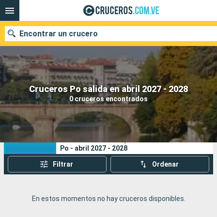
Encontrar un crucero
Nuestros destinos
Cruceros Po salida en abril 2027 - 2028
0 cruceros encontrados
Fecha de salida
Puertos
Compañías
Sus criterios de búsqueda:
Po - abril 2027 - 2028
Buscar
Filtrar
Ordenar
En estos momentos no hay cruceros disponibles.