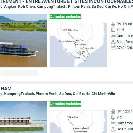
TREMENT - ENTRE AVENTURE ET SITES INCONTOURNABLE
eap, Angkor, Koh Chen, KampongTralach, Phnom Penh, Sa Dec, Cai Be, Ho Chi M
Comidas incluidas
RV Toum T
11 d
Camarote 
Siem Rea
07/04/20
TNAM
eap, KampongTralach, Phnom Penh, Sa Dec, Cai Be, Ho Chi Minh-Ville
Comidas incluidas
Rv Indochi
9 d
Camarote 
Ho Chi Min