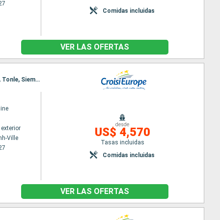
27
Comidas incluidas
VER LAS OFERTAS
Itinerario : Ho Chi Minh-Ville, Chao gao Canal, Sa Dec, Chau Doc, Phnom Penh, Kampong Chhnang, Tonle, Siem Reap, Angkor, Siem Reap
ine
desde
exterior
US$ 4,570
h-Ville
Tasas incluidas
27
Comidas incluidas
VER LAS OFERTAS