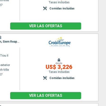
h-Ville
Tasas incluidas
27
Comidas incluidas
VER LAS OFERTAS
S
Itinerario : Ho Chi Minh-Ville, Cai Be, Sa Dec, Chau Doc, Phnom Penh, Kampong Chhnang, Koh Chen, Siem Reap, Angkor, Siem Reap, Angkor
iou II
desde
exterior
US$ 3,226
h-Ville
Tasas incluidas
27
Comidas incluidas
VER LAS OFERTAS