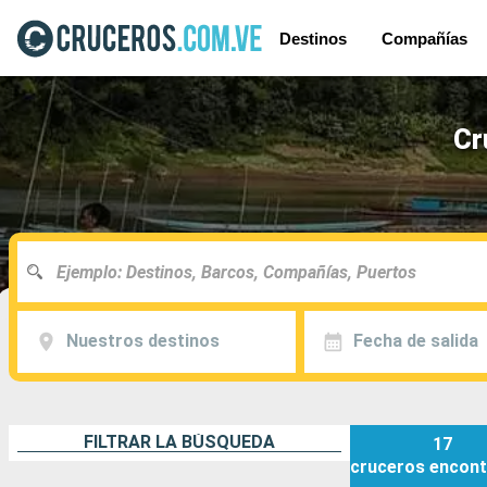
Destinos
Compañías
Cr
Nuestros destinos
Fecha de salida
FILTRAR LA BÚSQUEDA
17
cruceros
encont