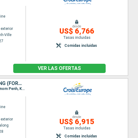
ine
desde
exterior
US$ 6,766
h-Ville
Tasas incluidas
27
Comidas incluidas
VER LAS OFERTAS
DU DELTA DU MÉKONG AUX TEMPLES D'ANGKOR, HANOÏ ET LA BAIE D'ALONG (FORMULE PORT/PORT)
Itinerario : Hanoï, Baia de Halong, Hanoï, Ho Chi Minh-Ville, Chao gao Canal, Sa Dec, Chau Doc, Phnom Penh, Kampong Chhnang, Tonle, Siem Reap, Angkor, Siem Reap
ine
desde
exterior
US$ 6,915
along
Tasas incluidas
28
Comidas incluidas