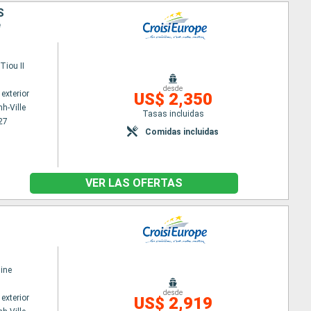
S
e
iou II
desde
exterior
US$ 2,350
h-Ville
Tasas incluidas
27
Comidas incluidas
VER LAS OFERTAS
ine
desde
exterior
US$ 2,919