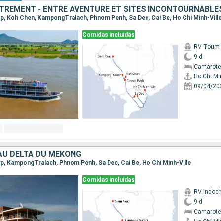
TREMENT - ENTRE AVENTURE ET SITES INCONTOURNABLE
eap, Koh Chen, KampongTralach, Phnom Penh, Sa Dec, Cai Be, Ho Chi Minh-Vill
Comidas incluidas
RV Toum T
9 d
Camarote 
Ho Chi Min
09/04/20
 AU DELTA DU MÉKONG
eap, KampongTralach, Phnom Penh, Sa Dec, Cai Be, Ho Chi Minh-Ville
Comidas incluidas
RV indoch
9 d
Camarote 