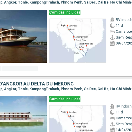
eap, Angkor, Tonle, KampongTralach, Phnom Penh, Sa Dec, Cai Be, Ho Chi Minh-
Comidas incluidas
RV indoch
11 d
Camarote 
Siem Rea
09/04/20
D'ANGKOR AU DELTA DU MÉKONG
eap, Angkor, Tonle, KampongTralach, Phnom Penh, Sa Dec, Cai Be, Ho Chi Minh-
Comidas incluidas
Rv Indochi
11 d
Camarote 
Siem Rea
14/04/20