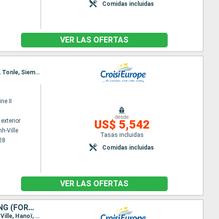
Comidas incluidas
VER LAS OFERTAS
Itinerario : Ho Chi Minh-Ville, Chao gao Canal, Sa Dec, Chau Doc, Phnom Penh, Kampong Chhnang, Tonle, Siem Reap, Angkor, Siem Reap
ne II
desde
exterior
US$ 5,542
h-Ville
Tasas incluidas
28
Comidas incluidas
VER LAS OFERTAS
DES TEMPLES D'ANGKOR AU DELTA DU MÉKONG, HANOÏ ET LA BAIE D'ALONG (FORMULE PORT/PORT)
Itinerario : Siem Reap, Angkor, Tonle, KampongTralach, Phnom Penh, Sa Dec, Cai Be, Ho Chi Minh-Ville, Hanoï, Baia de Halong, Hanoï