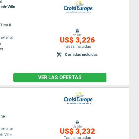
S
inh-Ville
iou II
desde
exterior
US$ 3,226
p
Tasas incluidas
27
Comidas incluidas
VER LAS OFERTAS
ne II
desde
exterior
US$ 3,232
h-Ville
Tasas incluidas