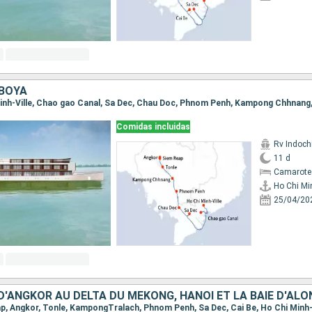
BOYA
Comidas incluidas
Rv Indochi
11 d
Camarote 
Ho Chi Min
25/04/20