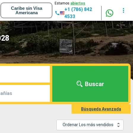
Estamos
abiertos
Caribe sin Visa
+1 (786) 842
Americana
4533
028
Buscar
añías
Búsqueda Avanzada
Ordenar Los más vendidos