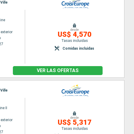
Ville
ine
desde
exterior
US$ 4,570
p
Tasas incluidas
27
Comidas incluidas
VER LAS OFERTAS
Ville
ne II
desde
exterior
US$ 5,317
p
Tasas incluidas
27