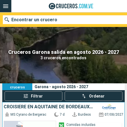
Encontrar un crucero
Nuestros destinos
Cruceros Garona salida en agosto 2026 - 2027
3 cruceros encontrados
Fecha de salida
Puertos
Compañías
3
Sus criterios de búsqueda:
Garona - agosto 2026 - 2027
cruceros
Buscar
Filtrar
Ordenar
CROISIÈRE EN AQUITAINE DE BORDEAUX À ROYAN, L'ESTUAIRE DE LA GIRONDE, LA GARONNE ET LA DORDOGNE (FORMULE PORT-PORT)
MS Cyrano de Bergerac
7 d
Burdeos
07/08/2027
Comidas incluidas