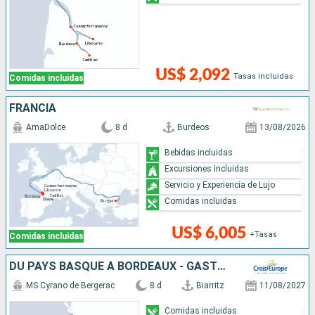
US$ 2,092
Tasas incluidas
Comidas incluidas
FRANCIA
AmaDolce
8 d
Burdeos
13/08/2026
Bebidas incluidas
Excursiones incluidas
Servicio y Experiencia de Lujo
Comidas incluidas
US$ 6,005
+Tasas
Comidas incluidas
DU PAYS BASQUE À BORDEAUX - GASTRONOMIE AU PIED DES PYRÉNÉES ET CROISIÈRE DÉCOUVERTE BORDEAUX ET SA RÉGION
MS Cyrano de Bergerac
8 d
Biarritz
11/08/2027
Comidas incluidas