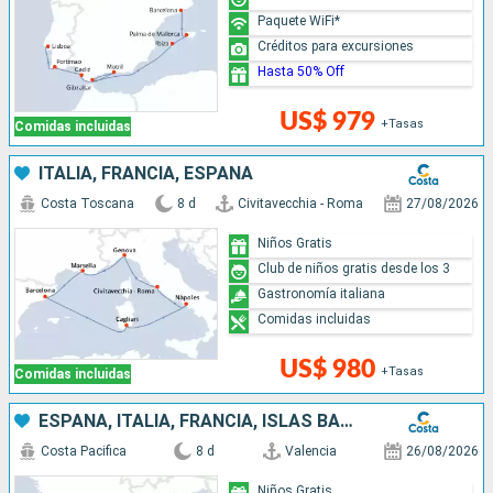
Paquete WiFi*
Créditos para excursiones
Hasta 50% Off
US$ 979
+Tasas
Comidas incluidas
ITALIA, FRANCIA, ESPAÑA
Costa Toscana
8 d
Civitavecchia - Roma
27/08/2026
Niños Gratis
Club de niños gratis desde los 3
Gastronomía italiana
Comidas incluidas
US$ 980
+Tasas
Comidas incluidas
ESPAÑA, ITALIA, FRANCIA, ISLAS BALEARES
Costa Pacifica
8 d
Valencia
26/08/2026
Niños Gratis