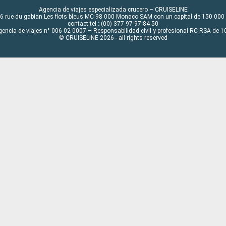
Agencia de viajes especializada crucero – CRUISELINE
6 rue du gabian Les flots bleus MC 98 000 Monaco SAM con un capital de 150 000
contact tel : (00) 377 97 97 84 50
gencia de viajes n° 006 02 0007 – Responsabilidad civil y profesional RC RSA de
© CRUISELINE 2026 - all rights reserved