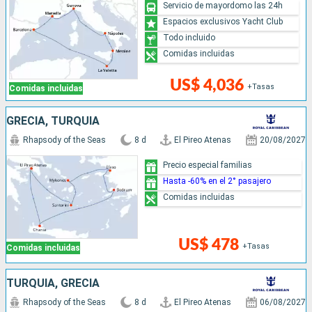
Servicio de mayordomo las 24h
Espacios exclusivos Yacht Club
Todo incluido
Comidas incluidas
US$ 4,036
+Tasas
Comidas incluidas
GRECIA, TURQUÍA
Rhapsody of the Seas
8 d
El Pireo Atenas
20/08/2027
Precio especial familias
Hasta -60% en el 2° pasajero
Comidas incluidas
US$ 478
+Tasas
Comidas incluidas
TURQUÍA, GRECIA
Rhapsody of the Seas
8 d
El Pireo Atenas
06/08/2027