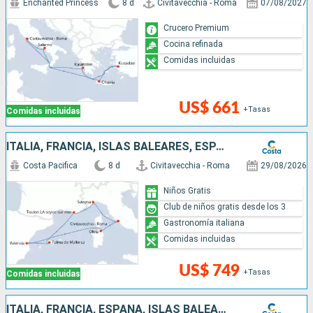
Enchanted Princess
8 d
Civitavecchia - Roma
07/08/2027
Crucero Premium
Cocina refinada
Comidas incluidas
US$ 661
+Tasas
Comidas incluidas
ITALIA, FRANCIA, ISLAS BALEARES, ESPAÑA
Costa Pacifica
8 d
Civitavecchia - Roma
29/08/2026
Niños Gratis
Club de niños gratis desde los 3
Gastronomía italiana
Comidas incluidas
US$ 749
+Tasas
Comidas incluidas
ITALIA, FRANCIA, ESPAÑA, ISLAS BALEARES