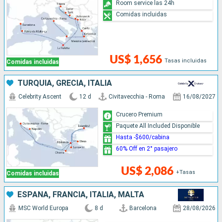
Room service las 24h
Comidas incluidas
US$ 1,656
Tasas incluidas
Comidas incluidas
TURQUÍA, GRECIA, ITALIA
Celebrity Ascent
12 d
Civitavecchia - Roma
16/08/2027
Crucero Premium
Paquete All Included Disponible
Hasta -$600/cabina
60% Off en 2° pasajero
US$ 2,086
+Tasas
Comidas incluidas
ESPAÑA, FRANCIA, ITALIA, MALTA
MSC World Europa
8 d
Barcelona
28/08/2026