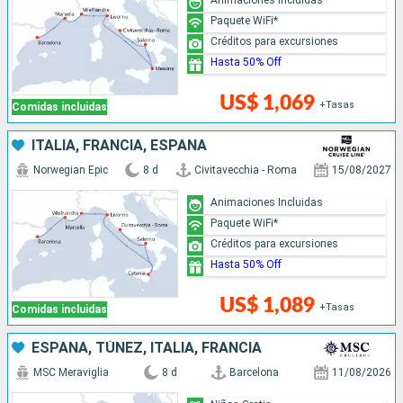
Paquete WiFi*
Créditos para excursiones
Hasta 50% Off
US$ 1,069
+Tasas
Comidas incluidas
ITALIA, FRANCIA, ESPAÑA
Norwegian Epic
8 d
Civitavecchia - Roma
15/08/2027
Animaciones Incluidas
Paquete WiFi*
Créditos para excursiones
Hasta 50% Off
US$ 1,089
+Tasas
Comidas incluidas
ESPAÑA, TÚNEZ, ITALIA, FRANCIA
MSC Meraviglia
8 d
Barcelona
11/08/2026