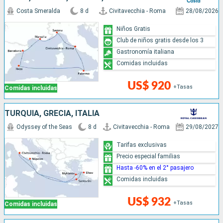
Costa Smeralda
8 d
Civitavecchia - Roma
28/08/2026
Niños Gratis
Club de niños gratis desde los 3
Gastronomía italiana
Comidas incluidas
US$ 920
+Tasas
Comidas incluidas
TURQUÍA, GRECIA, ITALIA
Odyssey of the Seas
8 d
Civitavecchia - Roma
29/08/2027
Tarifas exclusivas
Precio especial familias
Hasta -60% en el 2° pasajero
Comidas incluidas
US$ 932
+Tasas
Comidas incluidas