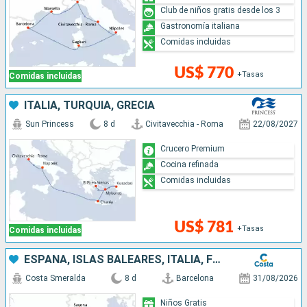
Club de niños gratis desde los 3
Gastronomía italiana
Comidas incluidas
US$ 770
+Tasas
Comidas incluidas
ITALIA, TURQUÍA, GRECIA
Sun Princess
8 d
Civitavecchia - Roma
22/08/2027
Crucero Premium
Cocina refinada
Comidas incluidas
US$ 781
+Tasas
Comidas incluidas
ESPAÑA, ISLAS BALEARES, ITALIA, FRANCIA
Costa Smeralda
8 d
Barcelona
31/08/2026
Niños Gratis