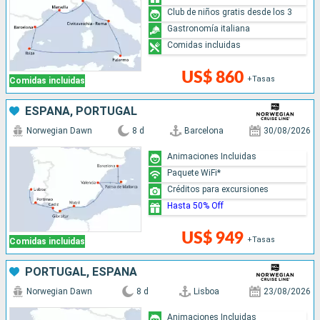
Club de niños gratis desde los 3
Gastronomía italiana
Comidas incluidas
US$ 860
+Tasas
Comidas incluidas
ESPAÑA, PORTUGAL
Norwegian Dawn
8 d
Barcelona
30/08/2026
Animaciones Incluidas
Paquete WiFi*
Créditos para excursiones
Hasta 50% Off
US$ 949
+Tasas
Comidas incluidas
PORTUGAL, ESPAÑA
Norwegian Dawn
8 d
Lisboa
23/08/2026
Animaciones Incluidas