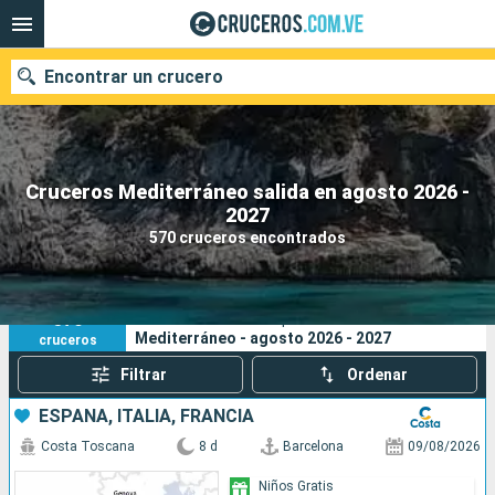
Encontrar un crucero
Cruceros Mediterráneo salida en agosto 2026 -
Nuestros destinos
2027
570 cruceros encontrados
Fecha de salida
Puertos
Compañías
570
Sus criterios de búsqueda:
Mediterráneo - agosto 2026 - 2027
cruceros
Buscar
Filtrar
Ordenar
ESPAÑA, ITALIA, FRANCIA
Costa Toscana
8 d
Barcelona
09/08/2026
Niños Gratis