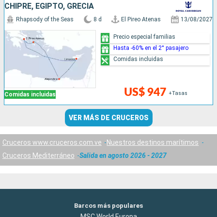
CHIPRE, EGIPTO, GRECIA
Rhapsody of the Seas
8 d
El Pireo Atenas
13/08/2027
Precio especial familias
Hasta -60% en el 2° pasajero
Comidas incluidas
US$ 947
+Tasas
Comidas incluidas
VER MÁS DE CRUCEROS
Cruceros www.cruceros.com.ve
Nuestros destinos marítimos
Cruceros Mediterráneo
Salida en agosto 2026 - 2027
Barcos más populares
MSC World Europa