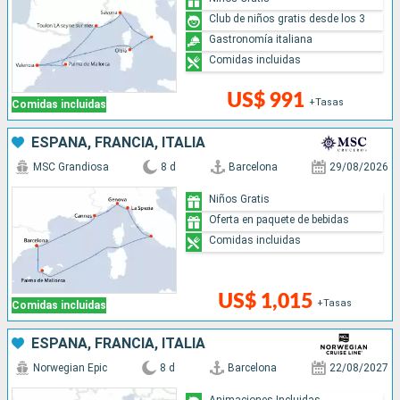
Club de niños gratis desde los 3
Gastronomía italiana
Comidas incluidas
US$ 991
+Tasas
Comidas incluidas
ESPAÑA, FRANCIA, ITALIA
MSC Grandiosa
8 d
Barcelona
29/08/2026
Niños Gratis
Oferta en paquete de bebidas
Comidas incluidas
US$ 1,015
+Tasas
Comidas incluidas
ESPAÑA, FRANCIA, ITALIA
Norwegian Epic
8 d
Barcelona
22/08/2027
Animaciones Incluidas