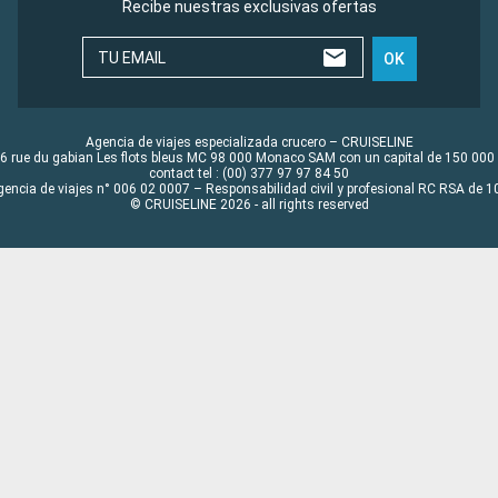
Recibe nuestras exclusivas ofertas
TU EMAIL
OK
Agencia de viajes especializada crucero – CRUISELINE
6 rue du gabian Les flots bleus MC 98 000 Monaco SAM con un capital de 150 000
contact tel : (00) 377 97 97 84 50
gencia de viajes n° 006 02 0007 – Responsabilidad civil y profesional RC RSA de
© CRUISELINE 2026 - all rights reserved