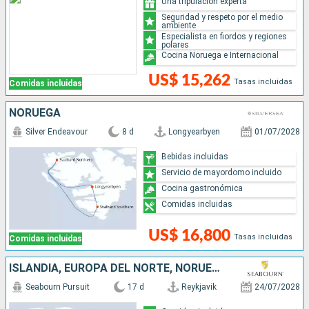
Una tripulación experta
Seguridad y respeto por el medio
ambiente
Especialista en fiordos y regiones
polares
Cocina Noruega e Internacional
US$ 15,262
Tasas incluidas
Comidas incluidas
NORUEGA
Silver Endeavour
8 d
Longyearbyen
01/07/2028
Bebidas incluidas
Servicio de mayordomo incluido
Cocina gastronómica
Comidas incluidas
US$ 16,800
Tasas incluidas
Comidas incluidas
ISLANDIA, EUROPA DEL NORTE, NORUEGA, PUERTO RICO
Seabourn Pursuit
17 d
Reykjavik
24/07/2028