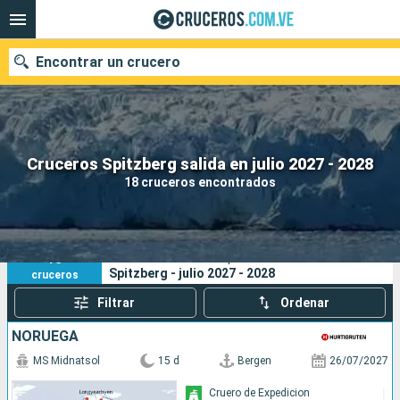
Encontrar un crucero
Nuestros destinos
Cruceros Spitzberg salida en julio 2027 - 2028
18 cruceros encontrados
Fecha de salida
Puertos
Compañías
18
Sus criterios de búsqueda:
Spitzberg - julio 2027 - 2028
cruceros
Buscar
Filtrar
Ordenar
NORUEGA
MS Midnatsol
15 d
Bergen
26/07/2027
Cruero de Expedicion