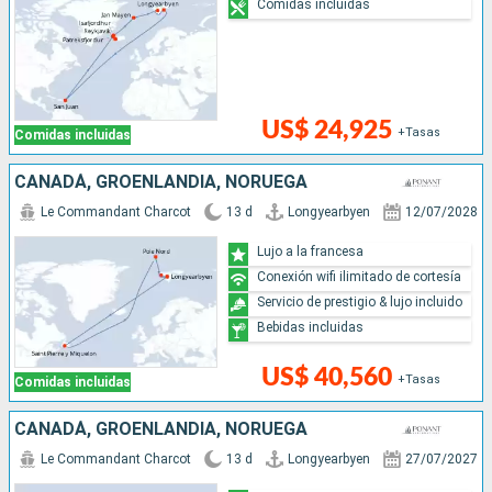
Comidas incluidas
US$ 24,925
+Tasas
Comidas incluidas
CANADÁ, GROENLANDIA, NORUEGA
Le Commandant Charcot
13 d
Longyearbyen
12/07/2028
Lujo a la francesa
Conexión wifi ilimitado de cortesía
Servicio de prestigio & lujo incluido
Bebidas incluidas
US$ 40,560
+Tasas
Comidas incluidas
CANADÁ, GROENLANDIA, NORUEGA
Le Commandant Charcot
13 d
Longyearbyen
27/07/2027