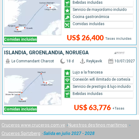
Bebidas incluidas
Servicio de mayordomo incluido
Cocina gastronómica
Comidas incluidas
US$ 26,400
Tasas incluidas
Comidas incluidas
ISLANDIA, GROENLANDIA, NORUEGA
Le Commandant Charcot
18 d
Reykjavik
10/07/2027
Lujo a la francesa
Conexión wifi ilimitado de cortesía
Servicio de prestigio & lujo incluido
Bebidas incluidas
US$ 63,776
+Tasas
Comidas incluidas
Cruceros www.cruceros.com.ve
Nuestros destinos marítimos
Cruceros Spitzberg
Salida en julio 2027 - 2028