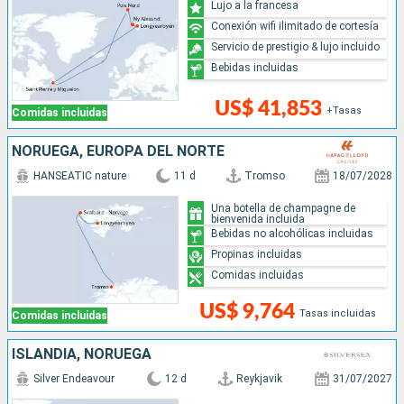
Lujo a la francesa
Conexión wifi ilimitado de cortesía
Servicio de prestigio & lujo incluido
Bebidas incluidas
US$ 41,853
+Tasas
Comidas incluidas
NORUEGA, EUROPA DEL NORTE
HANSEATIC nature
11 d
Tromso
18/07/2028
Una botella de champagne de
bienvenida incluida
Bebidas no alcohólicas incluidas
Propinas incluidas
Comidas incluidas
US$ 9,764
Tasas incluidas
Comidas incluidas
ISLANDIA, NORUEGA
Silver Endeavour
12 d
Reykjavik
31/07/2027