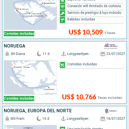
Conexión wifi ilimitado de cortesía
Servicio de prestigio & lujo incluido
Bebidas incluidas
US$ 10,509
+Tasas
Comidas incluidas
NORUEGA
SH Diana
11 d
Longyearbyen
23/07/2027
Comidas incluidas
US$ 10,766
Tasas incluidas
Comidas incluidas
NORUEGA, EUROPA DEL NORTE
MS Fram
10 d
Longyearbyen
18/07/2027
Una tripulación experta