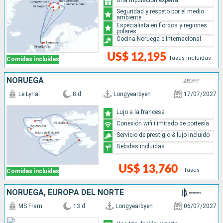
Seguridad y respeto por el medio
ambiente
Especialista en fiordos y regiones
polares
Cocina Noruega e Internacional
US$ 12,195
Tasas incluidas
Comidas incluidas
NORUEGA
Le Lyrial
8 d
Longyearbyen
17/07/2027
Lujo a la francesa
Conexión wifi ilimitado de cortesía
Servicio de prestigio & lujo incluido
Bebidas incluidas
US$ 13,760
+Tasas
Comidas incluidas
NORUEGA, EUROPA DEL NORTE
MS Fram
13 d
Longyearbyen
06/07/2027