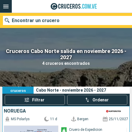
Encontrar un crucero
Cruceros Cabo Norte salida en noviembre 2026 -
Nuestros destinos
2027
4 cruceros encontrados
Fecha de salida
Puertos
Compañías
4
Sus criterios de búsqueda:
Cabo Norte - noviembre 2026 - 2027
cruceros
Buscar
Filtrar
Ordenar
NORUEGA
MS Polarlys
11 d
Bergen
25/11/2027
Cruero de Expedicion