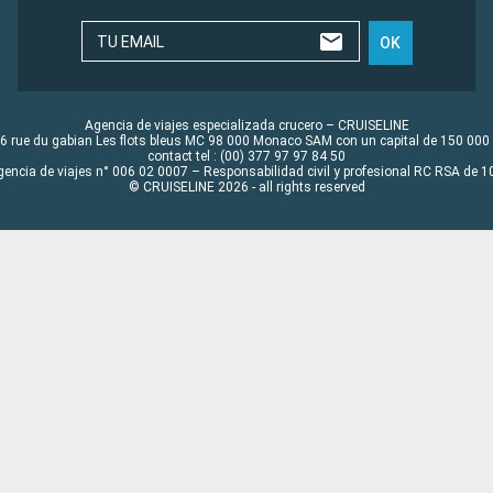
TU EMAIL
OK
Agencia de viajes especializada crucero – CRUISELINE
6 rue du gabian Les flots bleus MC 98 000 Monaco SAM con un capital de 150 000
contact tel : (00) 377 97 97 84 50
gencia de viajes n° 006 02 0007 – Responsabilidad civil y profesional RC RSA de
© CRUISELINE 2026 - all rights reserved