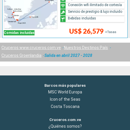
Conexión wifi ilimitado de cortesía
Servicio de prestigio & lujo incluido
Bebidas incluidas
US$ 26,579
+Tasas
Comidas incluidas
Cruceros www.cruceros.com.ve
Nuestros Destinos País
Cruceros Groenlandia
Salida en abril 2027 - 2028
Barcos más populares
MSC World Europa
Icon of the Seas
Costa Toscana
Cruceros.com.ve
¿Quiénes somos?