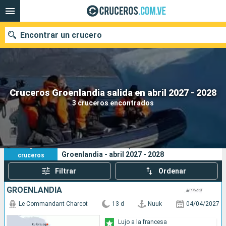
Encontrar un crucero
Nuestros destinos
Cruceros Groenlandia salida en abril 2027 - 2028
3 cruceros encontrados
Fecha de salida
Puertos
Compañías
3
Sus criterios de búsqueda:
Groenlandia - abril 2027 - 2028
cruceros
Buscar
Filtrar
Ordenar
GROENLANDIA
Le Commandant Charcot
13 d
Nuuk
04/04/2027
Lujo a la francesa