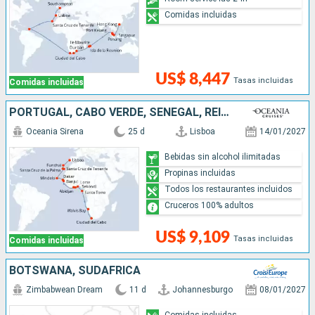
Comidas incluidas
US$ 8,447
Tasas incluidas
Comidas incluidas
PORTUGAL, CABO VERDE, SENEGAL, REINO UNIDO, COSTA DE MARFIL, GHANA, TOGO, SAO TOMÉ ET PRINCIPE, NAMIBIA, SUDAFRICA
Oceania Sirena
25 d
Lisboa
14/01/2027
Bebidas sin alcohol ilimitadas
Propinas incluidas
Todos los restaurantes incluidos
Cruceros 100% adultos
US$ 9,109
Tasas incluidas
Comidas incluidas
BOTSWANA, SUDAFRICA
Zimbabwean Dream
11 d
Johannesburgo
08/01/2027
Comidas incluidas