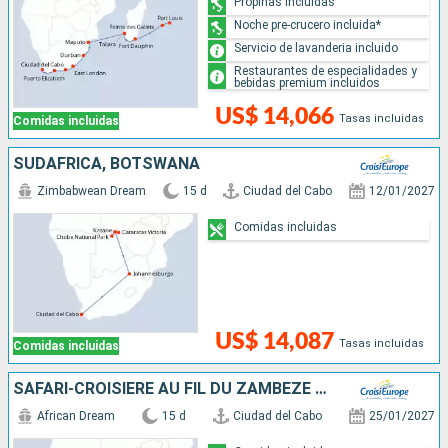
Propinas incluidas
Noche pre-crucero incluida*
Servicio de lavanderia incluido
Restaurantes de especialidades y
bebidas premium incluidos
US$ 14,066
Tasas incluidas
Comidas incluidas
SUDAFRICA, BOTSWANA
Zimbabwean Dream
15 d
Ciudad del Cabo
12/01/2027
Comidas incluidas
US$ 14,087
Tasas incluidas
Comidas incluidas
SAFARI-CROISIÈRE AU FIL DU ZAMBÈZE - AFRIQUE DU SUD, BOTSWANA, NAMIBIE, ZIMBABWE AVEC PRÉ-PROGRAMME "LA PÉNINSULE DU CAP"
African Dream
15 d
Ciudad del Cabo
25/01/2027