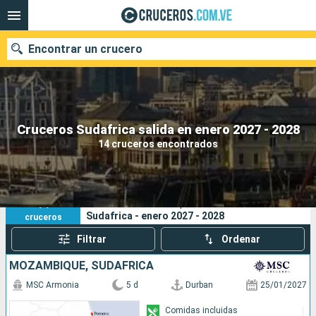
Encontrar un crucero
Nuestros destinos
Cruceros Sudafrica salida en enero 2027 - 2028
14 cruceros encontrados
Fecha de salida
Puertos
Compañías
14
Sus criterios de búsqueda:
Sudafrica - enero 2027 - 2028
cruceros
Buscar
Filtrar
Ordenar
MOZAMBIQUE, SUDAFRICA
MSC Armonia
5 d
Durban
25/01/2027
Comidas incluidas