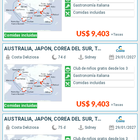
Gastronomía italiana
Comidas incluidas
US$ 9,403
+Tasas
Comidas incluidas
AUSTRALIA, JAPÓN, COREA DEL SUR, TAIWÁN, CHINA, VIETNAM, SINGAPUR, MALASIA, SRI LANKA, MALDIVAS, MAURICIO, SUDÁFRICA, NAMIBIA, CABO VERDE, CANARIAS
Costa Deliziosa
74 d
Sidney
29/01/2027
Club de niños gratis desde los 3
Gastronomía italiana
Comidas incluidas
US$ 9,403
+Tasas
Comidas incluidas
AUSTRALIA, JAPÓN, COREA DEL SUR, TAIWÁN, CHINA, VIETNAM, SINGAPUR, MALASIA, SRI LANKA, MALDIVAS, MAURICIO, SUDÁFRICA, NAMIBIA, CABO VERDE, ITALIA
Costa Deliziosa
75 d
Sidney
29/01/2027
Club de niños gratis desde los 3