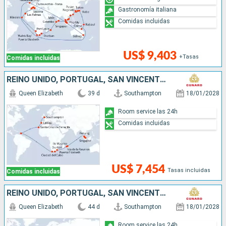
Gastronomía italiana
Comidas incluidas
US$ 9,403
+Tasas
Comidas incluidas
REINO UNIDO, PORTUGAL, SAN VINCENT Y LAS GRANADINAS, SUDAFRICA, MAURICE, MALASIA, SINGAPUR
Queen Elizabeth
39 d
Southampton
18/01/2028
Room service las 24h
Comidas incluidas
US$ 7,454
Tasas incluidas
Comidas incluidas
REINO UNIDO, PORTUGAL, SAN VINCENT Y LAS GRANADINAS, SUDAFRICA, MAURICE, MALASIA, SINGAPUR, CHINA
Queen Elizabeth
44 d
Southampton
18/01/2028
Room service las 24h