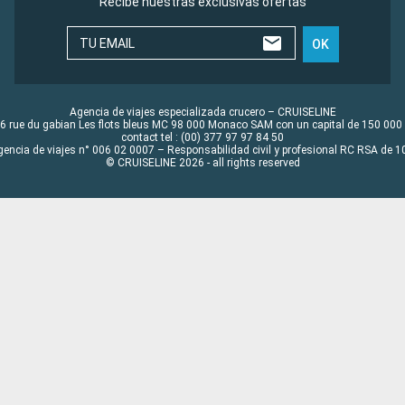
Recibe nuestras exclusivas ofertas
TU EMAIL
OK
Agencia de viajes especializada crucero – CRUISELINE
6 rue du gabian Les flots bleus MC 98 000 Monaco SAM con un capital de 150 000
contact tel : (00) 377 97 97 84 50
gencia de viajes n° 006 02 0007 – Responsabilidad civil y profesional RC RSA de
© CRUISELINE 2026 - all rights reserved