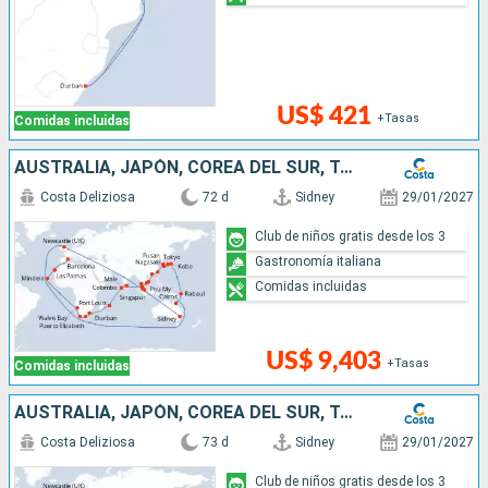
US$ 421
+Tasas
Comidas incluidas
AUSTRALIA, JAPÓN, COREA DEL SUR, TAIWÁN, CHINA, VIETNAM, SINGAPUR, MALASIA, SRI LANKA, MALDIVAS, MAURICIO, SUDÁFRICA, NAMIBIA, CABO VERDE, CANARIAS
Costa Deliziosa
72 d
Sidney
29/01/2027
Club de niños gratis desde los 3
Gastronomía italiana
Comidas incluidas
US$ 9,403
+Tasas
Comidas incluidas
AUSTRALIA, JAPÓN, COREA DEL SUR, TAIWÁN, CHINA, VIETNAM, SINGAPUR, MALASIA, SRI LANKA, MALDIVAS, MAURICIO, SUDÁFRICA, NAMIBIA, CABO VERDE, CANARIAS
Costa Deliziosa
73 d
Sidney
29/01/2027
Club de niños gratis desde los 3