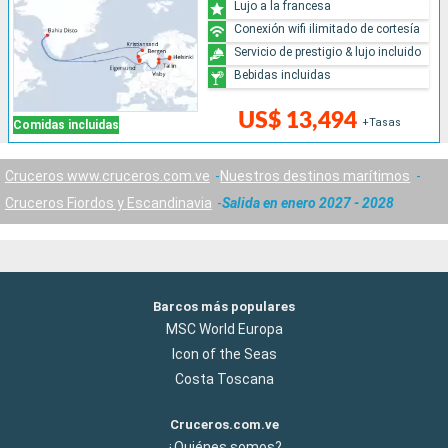
Lujo a la francesa
Conexión wifi ilimitado de cortesía
Servicio de prestigio & lujo incluido
Bebidas incluidas
US$ 13,494
+Tasas
Comidas incluidas
Cruceros www.cruceros.com.ve
Nuestros destinos marítimos
Cruceros Fiordos y Escandinavia
Salida en enero 2027 - 2028
Barcos más populares
MSC World Europa
Icon of the Seas
Costa Toscana
Cruceros.com.ve
¿Quiénes somos?