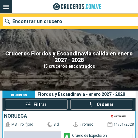
Encontrar un crucero
Cruceros Fiordos y Escandinavia salida en enero
Nuestros destinos
2027 - 2028
15 cruceros encontrados
Fecha de salida
Puertos
Compañías
15
Sus criterios de búsqueda:
Fiordos y Escandinavia - enero 2027 - 2028
cruceros
Buscar
Filtrar
Ordenar
NORUEGA
MS Trollfjord
8 d
Tromso
11/01/2028
Cruero de Expedicion