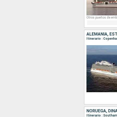
Otros puertos de emb
NORUEGA, DIN
Itinerario : South