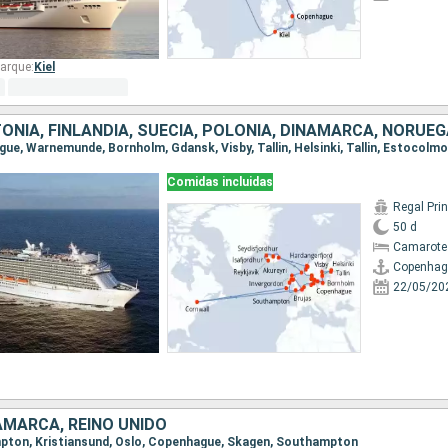
arque:
Kiel
Comidas incluidas
Regal Pri
50 d
Camarote
Copenhag
22/05/20
AMARCA, REINO UNIDO
ampton, Kristiansund, Oslo, Copenhague, Skagen, Southampton