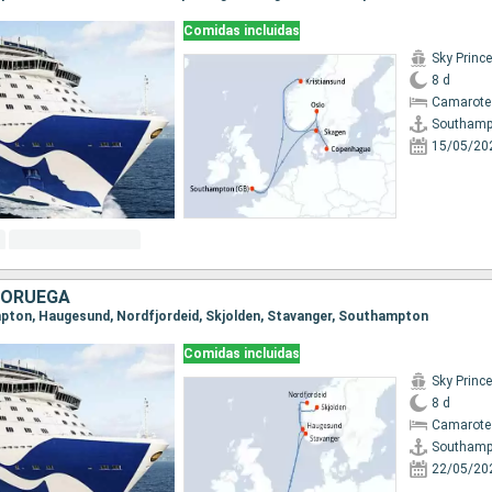
Comidas incluidas
Sky Princ
8 d
Camarote
Southamp
15/05/20
 NORUEGA
mpton, Haugesund, Nordfjordeid, Skjolden, Stavanger, Southampton
Comidas incluidas
Sky Princ
8 d
Camarote
Southamp
22/05/20