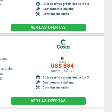
ue
Club de niños gratis desde los 3
27
Gastronomía italiana
Comidas incluidas
VER LAS OFERTAS
adema
desde
US$ 884
 estándar
Tasas: +US$ 179
ue
Club de niños gratis desde los 3
27
Gastronomía italiana
Comidas incluidas
VER LAS OFERTAS