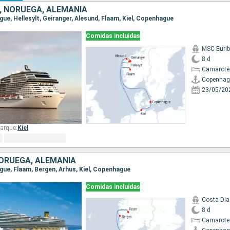
 NORUEGA, ALEMANIA
gue, Hellesylt, Geiranger, Alesund, Flaam, Kiel, Copenhague
Comidas incluidas
MSC Eurib
8 d
Camarote
Copenhag
23/05/20
arque:
Kiel
ORUEGA, ALEMANIA
ague, Flaam, Bergen, Arhus, Kiel, Copenhague
Comidas incluidas
Costa Di
8 d
Camarote