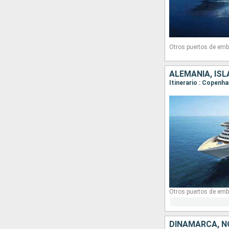
Otros puertos de emb
ALEMANIA, IS
Itinerario : Copenh
Otros puertos de emb
DINAMARCA, N