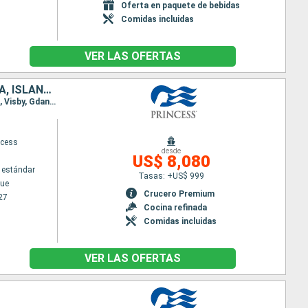
Oferta en paquete de bebidas
Comidas incluidas
VER LAS OFERTAS
ALEMANIA, ESTONIA, FINLANDIA, SUECIA, POLONIA, DINAMARCA, NORUEGA, ISLANDIA, REINO UNIDO, CANADÁ, IRLANDA, BÉLGICA, PAISES BAJOS
Itinerario : Copenhague, Warnemunde, Bornholm, Gdansk, Visby, Tallin, Helsinki, Tallin, Estocolmo, Visby, Gdansk, Bornholm, Arhus, Copenhague, Skagen, Hardangerfjord, Skjolden, Olden, Seydisfjordhur, Akureyri, Isafjordhur, Reykjavik, Isafjordhur, Akureyri, Seydisfjordhur, Islas Orcadas, Invergordon, Edimbourg, Brujas, Southampton, Cornwall, Cork, Dun Laoghaire, Belfast, Greenock, Southampton, Brujas, Amsterdam, Hamburgo, Skagen, Copenhague
ncess
desde
US$ 8,080
 estándar
Tasas: +US$ 999
ue
Crucero Premium
27
Cocina refinada
Comidas incluidas
VER LAS OFERTAS