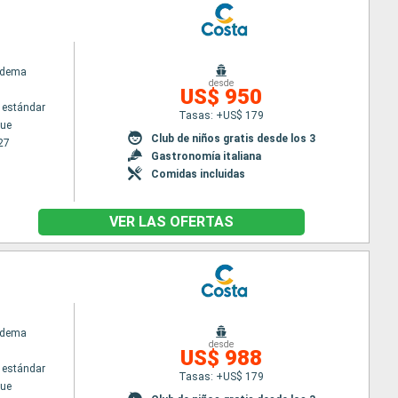
adema
desde
US$ 950
 estándar
Tasas: +US$ 179
ue
Club de niños gratis desde los 3
27
Gastronomía italiana
Comidas incluidas
VER LAS OFERTAS
adema
desde
US$ 988
 estándar
Tasas: +US$ 179
ue