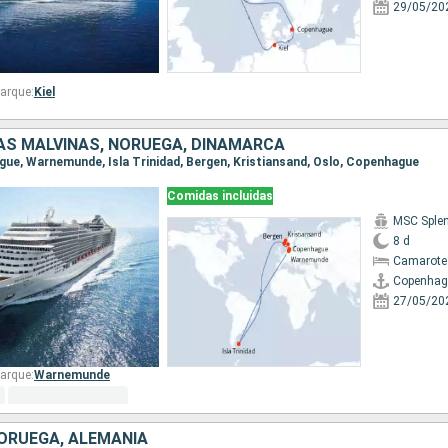
29/05/20
arque:
Kiel
LAS MALVINAS, NORUEGA, DINAMARCA
ague, Warnemunde, Isla Trinidad, Bergen, Kristiansand, Oslo, Copenhague
Comidas incluidas
MSC Sple
8 d
Camarote
Copenhag
27/05/20
arque:
Warnemunde
ORUEGA, ALEMANIA