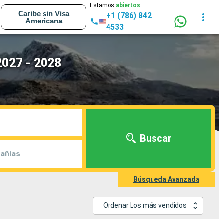
Estamos
abiertos
Caribe sin Visa
+1 (786) 842
Americana
4533
2027 - 2028
Buscar
añías
Búsqueda Avanzada
Ordenar Los más vendidos