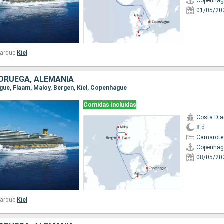
Copenhag
01/05/20
arque:
Kiel
ORUEGA, ALEMANIA
ague, Flaam, Maloy, Bergen, Kiel, Copenhague
Comidas incluidas
Costa Di
8 d
Camarote
Copenhag
08/05/20
arque:
Kiel