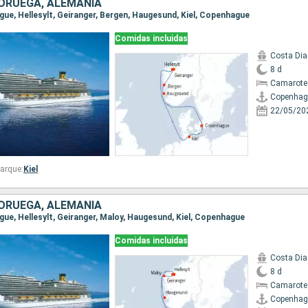
ORUEGA, ALEMANIA
ague, Hellesylt, Geiranger, Bergen, Haugesund, Kiel, Copenhague
Comidas incluidas
Costa Di
8 d
Camarote
Copenhag
22/05/20
arque:
Kiel
ORUEGA, ALEMANIA
gue, Hellesylt, Geiranger, Maloy, Haugesund, Kiel, Copenhague
Comidas incluidas
Costa Di
8 d
Camarote
Copenhag