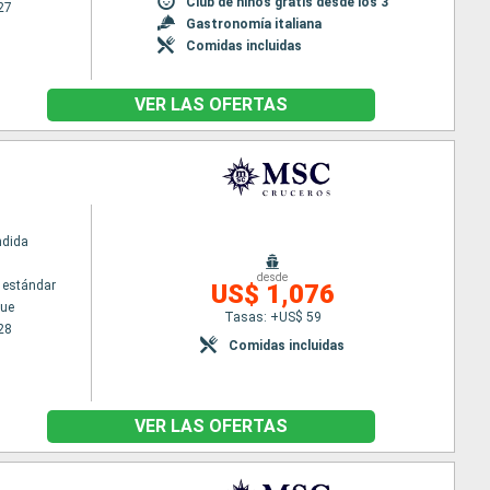
Club de niños gratis desde los 3
27
Gastronomía italiana
Comidas incluidas
VER LAS OFERTAS
ndida
desde
 estándar
US$ 1,076
ue
Tasas: +US$ 59
28
Comidas incluidas
VER LAS OFERTAS