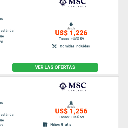
ia
desde
 estándar
US$ 1,226
ue
Tasas: +US$ 59
28
Comidas incluidas
VER LAS OFERTAS
ia
desde
US$ 1,256
 estándar
Tasas: +US$ 59
ue
Niños Gratis
27