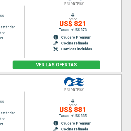
ess
desde
US$ 821
 estándar
Tasas: +US$ 373
ton
Crucero Premium
27
Cocina refinada
Comidas incluidas
VER LAS OFERTAS
ess
desde
US$ 881
 estándar
Tasas: +US$ 335
ton
Crucero Premium
27
Cocina refinada