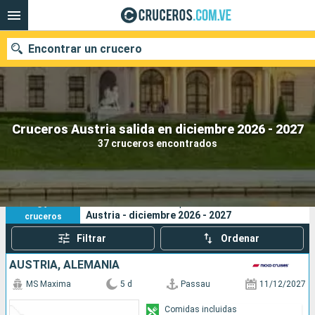
Encontrar un crucero
Nuestros destinos
Cruceros Austria salida en diciembre 2026 - 2027
37 cruceros encontrados
Fecha de salida
Puertos
Compañías
37
Sus criterios de búsqueda:
Austria - diciembre 2026 - 2027
cruceros
Buscar
Filtrar
Ordenar
AUSTRIA, ALEMANIA
MS Maxima
5 d
Passau
11/12/2027
Comidas incluidas