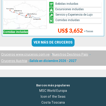
Bebidas incluidas
Excursiones incluidas
Servicio y Experiencia de Lujo
Comidas incluidas
US$ 3,652
+Tasas
Comidas incluidas
VER MÁS DE CRUCEROS
Cruceros www.cruceros.com.ve
Nuestros Destinos País
Cruceros Austria
Salida en diciembre 2026 - 2027
Barcos más populares
MSC World Europa
Icon of the Seas
Costa Toscana