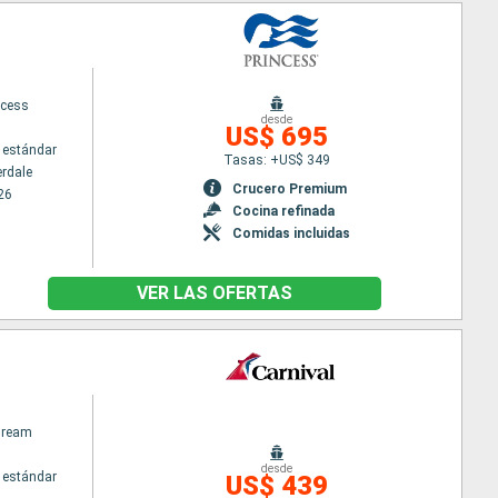
ncess
desde
US$ 695
 estándar
Tasas: +US$ 349
erdale
Crucero Premium
26
Cocina refinada
Comidas incluidas
VER LAS OFERTAS
Dream
desde
 estándar
US$ 439