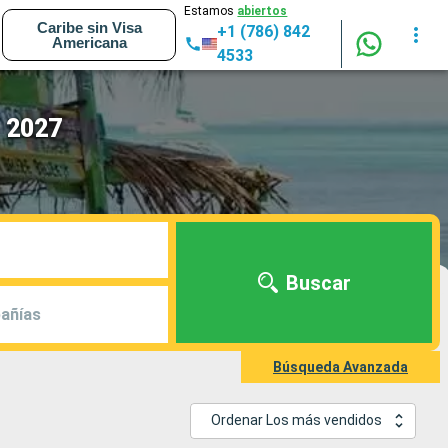
Estamos
abiertos
Caribe sin Visa
+1 (786) 842
Americana
4533
- 2027
Buscar
añías
Búsqueda Avanzada
Ordenar Los más vendidos