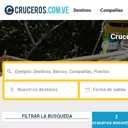
Destinos
Compañías
Cruce
Nuestros destinos
Fecha de salida
FILTRAR LA BÚSQUEDA
2
cruceros
encont