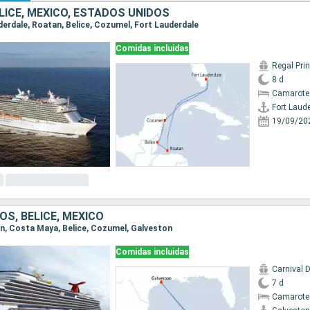
LICE, MÉXICO, ESTADOS UNIDOS
uderdale, Roatan, Belice, Cozumel, Fort Lauderdale
Comidas incluidas
Regal Pri
8 d
Camarote
Fort Laud
19/09/20
S, BELICE, MÉXICO
ton, Costa Maya, Belice, Cozumel, Galveston
Comidas incluidas
Carnival 
7 d
Camarote