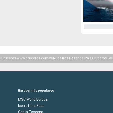
Cruceros www.cruceros.com.ve
Nuestros Destinos País
Cruceros Bel
Barcos más populares
MSC World Europa
Icon of the Seas
Costa Toscana