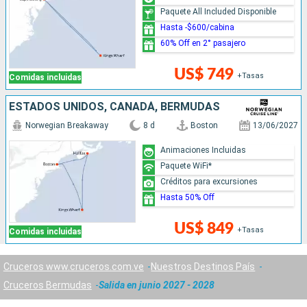
Paquete All Included Disponible
Hasta -$600/cabina
60% Off en 2° pasajero
US$ 749
+Tasas
Comidas incluidas
ESTADOS UNIDOS, CANADÁ, BERMUDAS
Norwegian Breakaway
8 d
Boston
13/06/2027
Animaciones Incluidas
Paquete WiFi*
Créditos para excursiones
Hasta 50% Off
US$ 849
+Tasas
Comidas incluidas
Cruceros www.cruceros.com.ve
Nuestros Destinos País
Cruceros Bermudas
Salida en junio 2027 - 2028