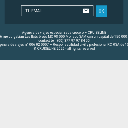
TU EMAIL
OK
Agencia de viajes especializada crucero – CRUISELINE
6 rue du gabian Les flots bleus MC 98 000 Monaco SAM con un capital de 150 000
contact tel : (00) 377 97 97 84 50
gencia de viajes n° 006 02 0007 – Responsabilidad civil y profesional RC RSA de
© CRUISELINE 2026 - all rights reserved