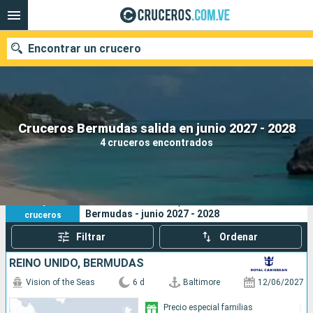
Encontrar un crucero
Nuestros destinos
Cruceros Bermudas salida en junio 2027 - 2028
4 cruceros encontrados
Fecha de salida
Puertos
Compañías
4
Sus criterios de búsqueda:
Bermudas - junio 2027 - 2028
cruceros
Buscar
Filtrar
Ordenar
REINO UNIDO, BERMUDAS
Vision of the Seas
6 d
Baltimore
12/06/2027
Precio especial familias