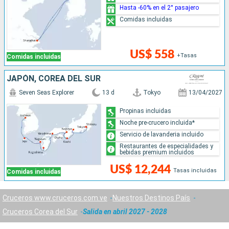
Hasta -60% en el 2° pasajero
Comidas incluidas
US$ 558
+Tasas
Comidas incluidas
JAPÓN, COREA DEL SUR
Seven Seas Explorer
13 d
Tokyo
13/04/2027
Propinas incluidas
Noche pre-crucero incluida*
Servicio de lavanderia incluido
Restaurantes de especialidades y
bebidas premium incluidos
US$ 12,244
Tasas incluidas
Comidas incluidas
Cruceros www.cruceros.com.ve
Nuestros Destinos País
Cruceros Corea del Sur
Salida en abril 2027 - 2028