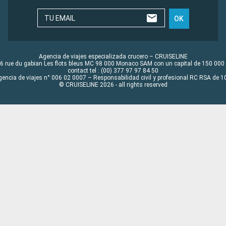
TU EMAIL
OK
Agencia de viajes especializada crucero – CRUISELINE
6 rue du gabian Les flots bleus MC 98 000 Monaco SAM con un capital de 150 000
contact tel : (00) 377 97 97 84 50
gencia de viajes n° 006 02 0007 – Responsabilidad civil y profesional RC RSA de
© CRUISELINE 2026 - all rights reserved