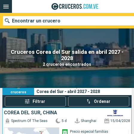
Encontrar un crucero
Cruceros Corea del Sur salida en abril 2027 -
Nuestros destinos
2028
2 cruceros encontrados
Fecha de salida
Puertos
Compañías
2
Sus criterios de búsqueda:
Corea del Sur - abril 2027 - 2028
cruceros
Buscar
Filtrar
Ordenar
COREA DEL SUR, CHINA
Spectrum Of The Seas
5 d
Shanghai
15/04/2028
Precio especial familias