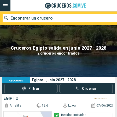
Encontrar un crucero
Nuestros destinos
Cruceros Egipto salida en junio 2027 - 2028
2 cruceros encontrados
Fecha de salida
Puertos
Compañías
2
Sus criterios de búsqueda:
Egipto - junio 2027 - 2028
cruceros
Buscar
Filtrar
Ordenar
EGIPTO
Amalilia
12 d
Luxor
07/06/2027
Bebidas incluidas