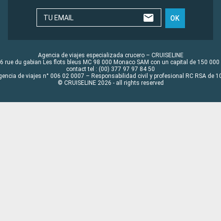
TU EMAIL
OK
Agencia de viajes especializada crucero – CRUISELINE
6 rue du gabian Les flots bleus MC 98 000 Monaco SAM con un capital de 150 000
contact tel : (00) 377 97 97 84 50
gencia de viajes n° 006 02 0007 – Responsabilidad civil y profesional RC RSA de
© CRUISELINE 2026 - all rights reserved