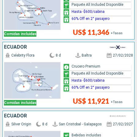
Paquete All Included Disponible
Hasta -$600/cabina
60% Off en 2° pasajero
US$ 11,346
+Tasas
Comidas incluidas
ECUADOR
Celebrity Flora
8 d
Baltra
27/02/2028
Crucero Premium
Paquete All Included Disponible
Hasta -$600/cabina
60% Off en 2° pasajero
US$ 11,921
+Tasas
Comidas incluidas
ECUADOR
Silver Origin
8 d
San Cristobal - Galapagos
27/02/2027
Bebidas incluidas