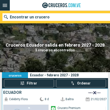
Encontrar un crucero
Nuestros destinos
Cruceros Ecuador salida en febrero 2027 - 2028
3 cruceros encontrados
Fecha de salida
Puertos
Compañías
3
Sus criterios de búsqueda:
Ecuador - febrero 2027 - 2028
cruceros
Buscar
Filtrar
Ordenar
ECUADOR
Celebrity Flora
8 d
Baltra
21/02/2027
Crucero Premium